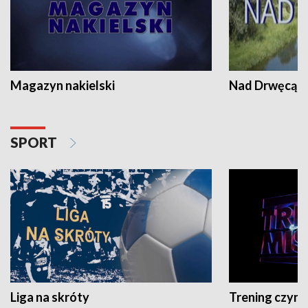
Magazyn nakielski
Nad Drwęcą
SPORT
Liga na skróty
Trening czyni 