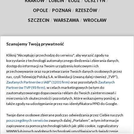
KRAKÓW
/
LUBLIN
/
ŁÓDŹ
/
OLSZTYN
/
OPOLE
/
POZNAŃ
/
RZESZÓW
/
SZCZECIN
/
WARSZAWA
/
WROCŁAW
Szanujemy Twoją prywatność
Dołącz do nas:
Kliknij "Akceptuję i przechodzę do serwisu", aby wyrazić zgody na
korzystanie z technologii automatycznego śledzenia i zbierania danych,
TVP
dostęp do informacji na Twoim urządzeniu końcowym i ich
Abonament TVP
przechowywanie oraz na przetwarzanie Twoich danych osobowych przez
Regulamin TVP
nas, czyli Telewizję Polską S.A. w likwidacji (zwaną dalej również „TVP”),
Emisja w TVP
Polityka prywatności
Zaufanych Partnerów z IAB* (1201 firm)
oraz pozostałych
Zaufanych
Partnerów TVP (93 firm)
, w celach marketingowych (w tym do
Centrum informacji TVP
Moje zgody
zautomatyzowanego dopasowania reklam do Twoich zainteresowań i
mierzenia ich skuteczności) i pozostałych, które wskazujemy poniżej, a
Naziemna Telewizja Cyfrowa
Pomoc
także zgody na udostępnianie przez nas identyfikatora PPID do Google.
Sklep TVP
Biuro reklamy
Twoje dane osobowe zbierane podczas odwiedzania przez Ciebie naszych
Rada Programowa
Kontakt
poszczególnych serwisów
zwanych dalej „Portalem”, w tym informacje
zapisywane za pomocą technologii takich jak: pliki cookie, sygnalizatory
System NOS
WWW lub innych podobnych technologii umożliwiających świadczenie