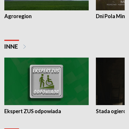
Agroregion
Dni Pola Min
INNE
Ekspert ZUS odpowiada
Stada ogieró