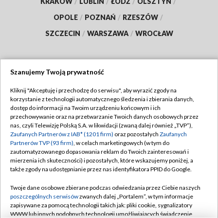
KRAKÓW
/
LUBLIN
/
ŁÓDŹ
/
OLSZTYN
/
OPOLE
/
POZNAŃ
/
RZESZÓW
/
SZCZECIN
/
WARSZAWA
/
WROCŁAW
Szanujemy Twoją prywatność
Dołącz do nas:
Kliknij "Akceptuję i przechodzę do serwisu", aby wyrazić zgody na
korzystanie z technologii automatycznego śledzenia i zbierania danych,
TVP
dostęp do informacji na Twoim urządzeniu końcowym i ich
Abonament TVP
przechowywanie oraz na przetwarzanie Twoich danych osobowych przez
Regulamin TVP
nas, czyli Telewizję Polską S.A. w likwidacji (zwaną dalej również „TVP”),
Emisja w TVP
Zaufanych Partnerów z IAB* (1201 firm)
oraz pozostałych
Zaufanych
Polityka prywatności
Partnerów TVP (93 firm)
, w celach marketingowych (w tym do
Centrum informacji TVP
Moje zgody
zautomatyzowanego dopasowania reklam do Twoich zainteresowań i
mierzenia ich skuteczności) i pozostałych, które wskazujemy poniżej, a
Naziemna Telewizja Cyfrowa
Pomoc
także zgody na udostępnianie przez nas identyfikatora PPID do Google.
Sklep TVP
Biuro reklamy
Twoje dane osobowe zbierane podczas odwiedzania przez Ciebie naszych
Rada Programowa
poszczególnych serwisów
zwanych dalej „Portalem”, w tym informacje
Kontakt
zapisywane za pomocą technologii takich jak: pliki cookie, sygnalizatory
System NOS
WWW lub innych podobnych technologii umożliwiających świadczenie