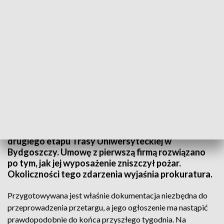
Będzie kolejny przetarg w sprawie egzekucji tartaku przy ul. Ujejskiego
Będzie kolejny przetarg na wyłonienie firmy, która
zajmie się egzekucją tartaku na trasie budowy
drugiego etapu Trasy Uniwersyteckiej w
Bydgoszczy. Umowę z pierwszą firmą rozwiązano
po tym, jak jej wyposażenie zniszczył pożar.
Okoliczności tego zdarzenia wyjaśnia prokuratura.
Przygotowywana jest właśnie dokumentacja niezbędna do
przeprowadzenia przetargu, a jego ogłoszenie ma nastąpić
prawdopodobnie do końca przyszłego tygodnia. Na