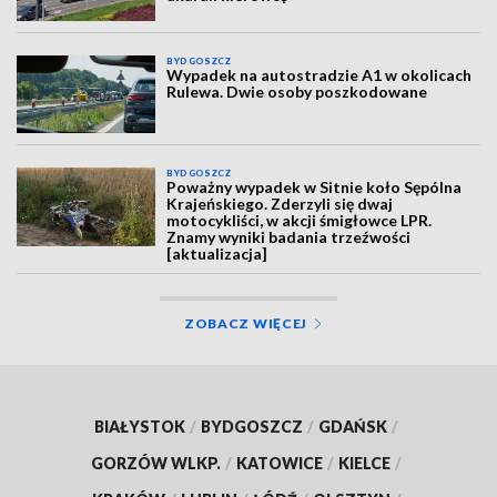
BYDGOSZCZ
Wypadek na autostradzie A1 w okolicach
Rulewa. Dwie osoby poszkodowane
BYDGOSZCZ
Poważny wypadek w Sitnie koło Sępólna
Krajeńskiego. Zderzyli się dwaj
motocykliści, w akcji śmigłowce LPR.
Znamy wyniki badania trzeźwości
[aktualizacja]
ZOBACZ WIĘCEJ
BIAŁYSTOK
/
BYDGOSZCZ
/
GDAŃSK
/
GORZÓW WLKP.
/
KATOWICE
/
KIELCE
/