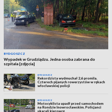
BYDGOSZCZ
Wypadek w Grudziądzu. Jedna osoba zabrana do
szpitala [zdjęcia]
BYDGOSZCZ
Rekordzista wydmuchał 2,6 promila.
Czterech pijanych rowerzystów w rękach
włocławskiej policji
BYDGOSZCZ
Motocyklista upadł przed samochodem
na Rondzie Inowrocławskim. Policjanci
ukarali kierowcę