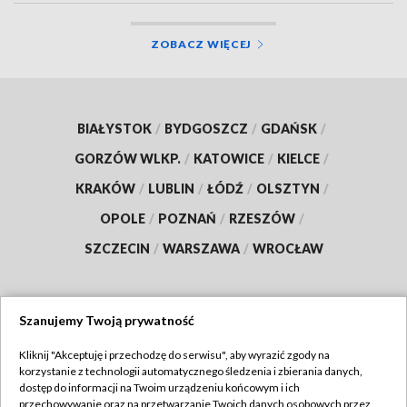
ZOBACZ WIĘCEJ
BIAŁYSTOK
/
BYDGOSZCZ
/
GDAŃSK
/
GORZÓW WLKP.
/
KATOWICE
/
KIELCE
/
KRAKÓW
/
LUBLIN
/
ŁÓDŹ
/
OLSZTYN
/
OPOLE
/
POZNAŃ
/
RZESZÓW
/
SZCZECIN
/
WARSZAWA
/
WROCŁAW
Szanujemy Twoją prywatność
Dołącz do nas:
Kliknij "Akceptuję i przechodzę do serwisu", aby wyrazić zgody na
korzystanie z technologii automatycznego śledzenia i zbierania danych,
TVP
dostęp do informacji na Twoim urządzeniu końcowym i ich
Abonament TVP
przechowywanie oraz na przetwarzanie Twoich danych osobowych przez