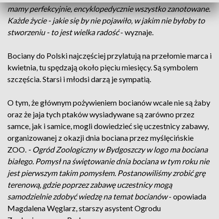
mamy perfekcyjnie, encyklopedycznie wszystko zanotowane.
Każde życie - jakie się by nie pojawiło, w jakim nie byłoby to
stworzeniu - to jest wielka radość
- wyznaje.
Bociany do Polski najczęściej przylatują na przełomie marca i
kwietnia, tu spędzają około pięciu miesięcy. Są symbolem
szczęścia. Starsi i młodsi darzą je sympatią.
O tym, że głównym pożywieniem bocianów wcale nie są żaby
oraz że jaja tych ptaków wysiadywane są zarówno przez
samce, jak i samice, mogli dowiedzieć się uczestnicy zabawy,
organizowanej z okazji dnia bociana przez myślęcińskie
ZOO.
- Ogród Zoologiczny w Bydgoszczy w logo ma bociana
białego. Pomysł na świętowanie dnia bociana w tym roku nie
jest pierwszym takim pomysłem. Postanowiliśmy zrobić grę
terenową, gdzie poprzez zabawę uczestnicy mogą
samodzielnie zdobyć wiedzę na temat bocianów
- opowiada
Magdalena Węglarz, starszy asystent Ogrodu