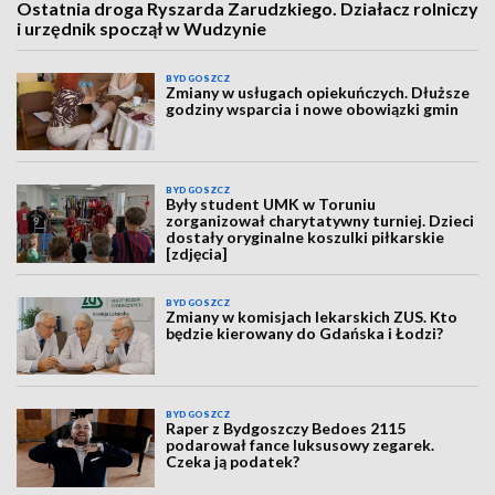
Ostatnia droga Ryszarda Zarudzkiego. Działacz rolniczy
i urzędnik spoczął w Wudzynie
BYDGOSZCZ
Zmiany w usługach opiekuńczych. Dłuższe
godziny wsparcia i nowe obowiązki gmin
BYDGOSZCZ
Były student UMK w Toruniu
zorganizował charytatywny turniej. Dzieci
dostały oryginalne koszulki piłkarskie
[zdjęcia]
BYDGOSZCZ
Zmiany w komisjach lekarskich ZUS. Kto
będzie kierowany do Gdańska i Łodzi?
BYDGOSZCZ
Raper z Bydgoszczy Bedoes 2115
podarował fance luksusowy zegarek.
Czeka ją podatek?