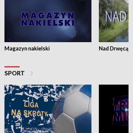
Magazyn nakielski
Nad Drwęcą
SPORT