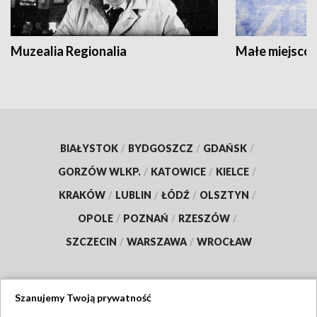
Muzealia Regionalia
Małe miejscow
BIAŁYSTOK
/
BYDGOSZCZ
/
GDAŃSK
/
GORZÓW WLKP.
/
KATOWICE
/
KIELCE
/
KRAKÓW
/
LUBLIN
/
ŁÓDŹ
/
OLSZTYN
/
OPOLE
/
POZNAŃ
/
RZESZÓW
/
SZCZECIN
/
WARSZAWA
/
WROCŁAW
Szanujemy Twoją prywatność
Dołącz do nas: