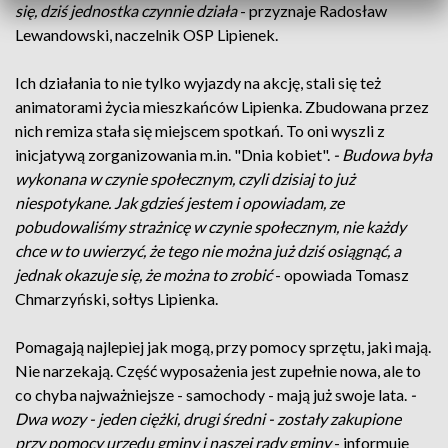
się, dziś jednostka czynnie działa
- przyznaje Radosław
Lewandowski, naczelnik OSP Lipienek.
Ich działania to nie tylko wyjazdy na akcję, stali się też
animatorami życia mieszkańców Lipienka. Zbudowana przez
nich remiza stała się miejscem spotkań. To oni wyszli z
inicjatywą zorganizowania m.in. "Dnia kobiet".
- Budowa była
wykonana w czynie społecznym, czyli dzisiaj to już
niespotykane. Jak gdzieś jestem i opowiadam, ze
pobudowaliśmy strażnicę w czynie społecznym, nie każdy
chce w to uwierzyć, że tego nie można już dziś osiągnąć, a
jednak okazuje się, że można to zrobić
- opowiada Tomasz
Chmarzyński, sołtys Lipienka.
Pomagają najlepiej jak mogą, przy pomocy sprzętu, jaki mają.
Nie narzekają. Część wyposażenia jest zupełnie nowa, ale to
co chyba najważniejsze - samochody - mają już swoje lata.
-
Dwa wozy - jeden ciężki, drugi średni - zostały zakupione
przy pomocy urzędu gminy i naszej rady gminy
- informuje