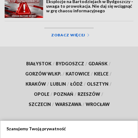
Eksplozje na Bartodziejach w Bydgoszczy -
uwaga to prowokacja. Nie daj się wciągnąć
w grę chaosu informacyjnego
ZOBACZ WIĘCEJ
BIAŁYSTOK
/
BYDGOSZCZ
/
GDAŃSK
/
GORZÓW WLKP.
/
KATOWICE
/
KIELCE
/
KRAKÓW
/
LUBLIN
/
ŁÓDŹ
/
OLSZTYN
/
OPOLE
/
POZNAŃ
/
RZESZÓW
/
SZCZECIN
/
WARSZAWA
/
WROCŁAW
Szanujemy Twoją prywatność
Dołącz do nas: