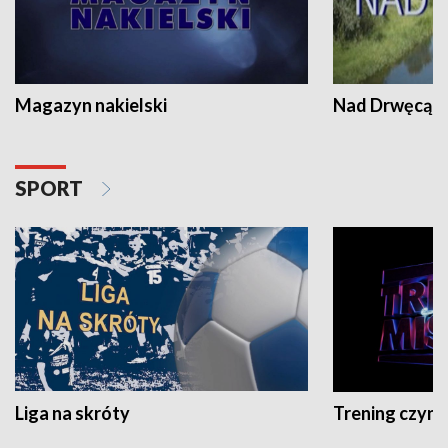
Magazyn nakielski
Nad Drwęcą
SPORT
Liga na skróty
Trening czyni 