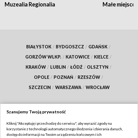
Muzealia Regionalia
Małe miejscow
BIAŁYSTOK
/
BYDGOSZCZ
/
GDAŃSK
/
GORZÓW WLKP.
/
KATOWICE
/
KIELCE
/
KRAKÓW
/
LUBLIN
/
ŁÓDŹ
/
OLSZTYN
/
OPOLE
/
POZNAŃ
/
RZESZÓW
/
SZCZECIN
/
WARSZAWA
/
WROCŁAW
Szanujemy Twoją prywatność
Dołącz do nas:
Kliknij "Akceptuję i przechodzę do serwisu", aby wyrazić zgody na
korzystanie z technologii automatycznego śledzenia i zbierania danych,
TVP
dostęp do informacji na Twoim urządzeniu końcowym i ich