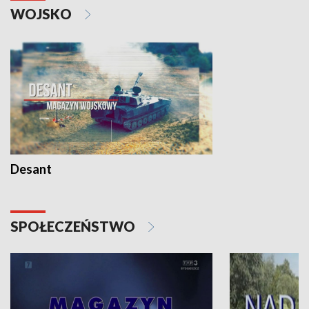
WOJSKO
Desant
SPOŁECZEŃSTWO