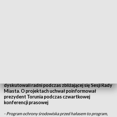
Program ochrony środowiska zajmie rajców na sesji
Zmiany w sprawie strefy płatnego parkowania,
zezwolenia na sprzedaż alkoholu oraz programy
ochrony środowiska dla miasta Torunia - to
najważniejsze tematy, nad którymi będą
dyskutowali radni podczas zbliżającej się Sesji Rady
Miasta. O projektach uchwał poinformował
prezydent Torunia podczas czwartkowej
konferencji prasowej
- Program ochrony środowiska przed hałasem to program,