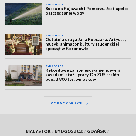
BYDGOSZCZ
Susza na Kujawach i Pomorzu. Jest apel o
oszczędzanie wody
BYDGOSZCZ
Ostatnia droga Jana Rubczaka. Artysta,
muzyk, animator kultury studenckiej
spoczął w Koronowie
BYDGOSZCZ
Rekordowe zainteresowanie nowymi
zasadami stażu pracy. Do ZUS trafiło
ponad 800 tys. wniosków
ZOBACZ WIĘCEJ
BIAŁYSTOK
/
BYDGOSZCZ
/
GDAŃSK
/