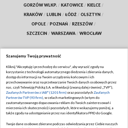
GORZÓW WLKP.
/
KATOWICE
/
KIELCE
/
KRAKÓW
/
LUBLIN
/
ŁÓDŹ
/
OLSZTYN
/
OPOLE
/
POZNAŃ
/
RZESZÓW
/
SZCZECIN
/
WARSZAWA
/
WROCŁAW
Szanujemy Twoją prywatność
Dołącz do nas:
Kliknij "Akceptuję i przechodzę do serwisu", aby wyrazić zgody na
korzystanie z technologii automatycznego śledzenia i zbierania danych,
TVP
dostęp do informacji na Twoim urządzeniu końcowym i ich
Abonament TVP
przechowywanie oraz na przetwarzanie Twoich danych osobowych przez
Regulamin TVP
nas, czyli Telewizję Polską S.A. w likwidacji (zwaną dalej również „TVP”),
Emisja w TVP
Polityka prywatności
Zaufanych Partnerów z IAB* (1201 firm)
oraz pozostałych
Zaufanych
Partnerów TVP (93 firm)
, w celach marketingowych (w tym do
Centrum informacji TVP
Moje zgody
zautomatyzowanego dopasowania reklam do Twoich zainteresowań i
mierzenia ich skuteczności) i pozostałych, które wskazujemy poniżej, a
Naziemna Telewizja Cyfrowa
Pomoc
także zgody na udostępnianie przez nas identyfikatora PPID do Google.
Sklep TVP
Biuro reklamy
Twoje dane osobowe zbierane podczas odwiedzania przez Ciebie naszych