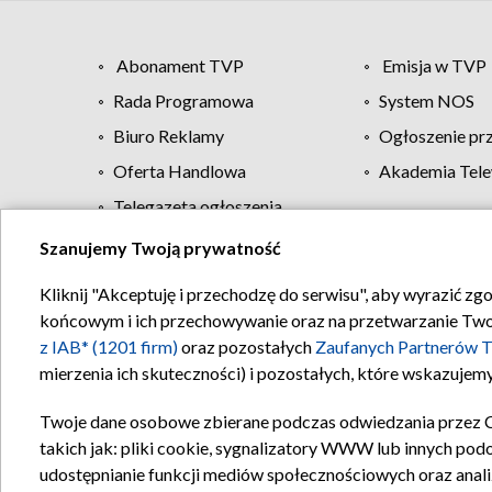
Abonament TVP
Emisja w TVP
Rada Programowa
System NOS
Biuro Reklamy
Ogłoszenie pr
Oferta Handlowa
Akademia Tele
Telegazeta ogłoszenia
Szanujemy Twoją prywatność
Regulamin TVP
Kliknij "Akceptuję i przechodzę do serwisu", aby wyrazić zg
końcowym i ich przechowywanie oraz na przetwarzanie Twoich
z IAB* (1201 firm)
oraz pozostałych
Zaufanych Partnerów T
mierzenia ich skuteczności) i pozostałych, które wskazujemy
Twoje dane osobowe zbierane podczas odwiedzania przez 
takich jak: pliki cookie, sygnalizatory WWW lub innych pod
udostępnianie funkcji mediów społecznościowych oraz anali