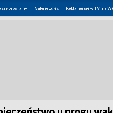
asze programy
Galerie zdjęć
Reklamuj się w TV i na
pieczeństwo u progu wak