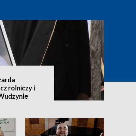
zarda
z rolniczy i
 Wudzynie