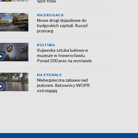
Spór trwa
NA DROGACH
Nowe drogi dojazdowe do
bydgoskich szpitali. Ruszył
przetarg
KULTURA
Kujawska sztuka ludowa w
muzeum w Inowrocławiu.
Ponad 200 prac na wystawie
NA SYGNALE
Niebezpieczna zabawa nad
jeziorem. Ratownicy WOPR
ostrzegają