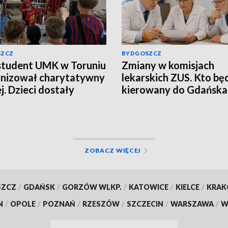
SZCZ
BYDGOSZCZ
student UMK w Toruniu
Zmiany w komisjach
nizował charytatywny
lekarskich ZUS. Kto bę
j. Dzieci dostały
kierowany do Gdańska 
nalne koszulki
Łodzi?
skie [zdjęcia]
ZOBACZ WIĘCEJ
SZCZ
/
GDAŃSK
/
GORZÓW WLKP.
/
KATOWICE
/
KIELCE
/
KRA
N
/
OPOLE
/
POZNAŃ
/
RZESZÓW
/
SZCZECIN
/
WARSZAWA
/
W