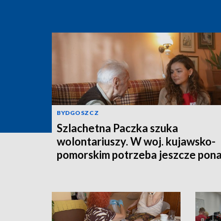
BYDGOSZCZ
Szlachetna Paczka szuka
wolontariuszy. W woj. kujawsko-
pomorskim potrzeba jeszcze pon
350 osób