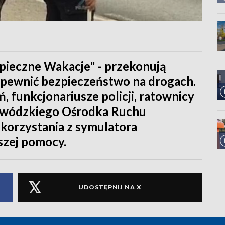
pieczne Wakacje" - przekonują
zapewnić bezpieczeństwo na drogach.
, funkcjonariusze policji, ratownicy
ewódzkiego Ośrodka Ruchu
skorzystania z symulatora
szej pomocy.
UDOSTĘPNIJ NA X