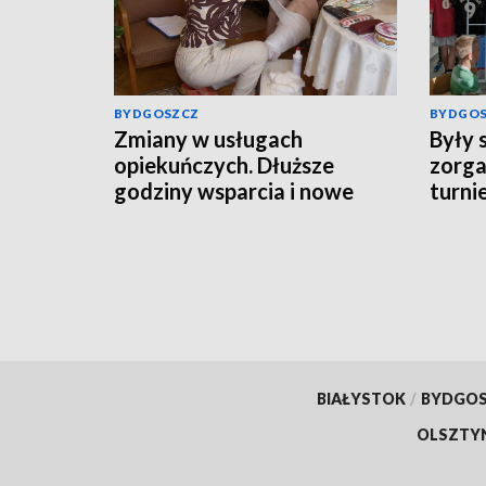
BYDGOSZCZ
BYDGO
Zmiany w usługach
Były 
opiekuńczych. Dłuższe
zorga
godziny wsparcia i nowe
turnie
obowiązki gmin
orygi
piłkar
BIAŁYSTOK
/
BYDGO
OLSZTY