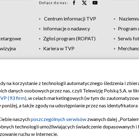
Dołącz do nas:
Centrum informacji TVP
Naziemna
Informacje o nadawcy
Program d
zetargowe
Zgłoś program (ROPAT)
Serwis fo
wizyjna
Kariera w TVP
Merchandi
Polityka prywatności
Moje zgody
Pomoc
Biuro re
ody na korzystanie z technologii automatycznego śledzenia i zbie
 danych osobowych przez nas, czyli Telewizję Polską S.A. w likw
VP (93 firm)
, w celach marketingowych (w tym do zautomatyzow
 poniżej, a także zgody na udostępnianie przez nas identyfikator
Ciebie naszych
poszczególnych serwisów
zwanych dalej „Portalem
obnych technologii umożliwiających świadczenie dopasowanych i be
zowanie ruchu w Internecie.