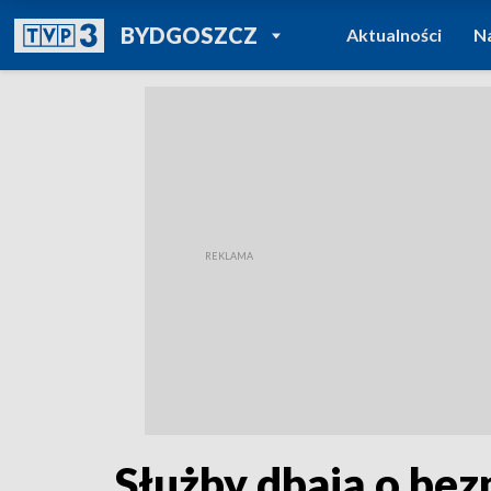
POWRÓT DO
BYDGOSZCZ
Aktualności
N
TVP REGIONY
Służby dbają o bez