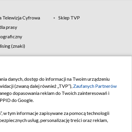
 Telewizja Cyfrowa
Sklep TVP
la prasy
tograficzny
sing (znaki)
klamy
Kontakt
rania danych, dostęp do informacji na Twoim urządzeniu
idacji (zwaną dalej również „TVP”),
Zaufanych Partnerów
anego dopasowania reklam do Twoich zainteresowań i
a PPID do Google.
”, w tym informacje zapisywane za pomocą technologii
zpiecznych usług, personalizację treści oraz reklam,