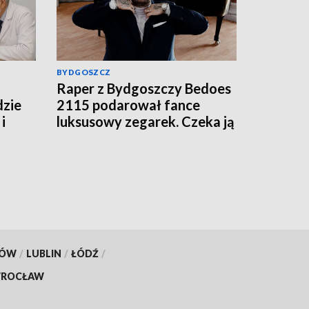
BYDGOSZCZ
Raper z Bydgoszczy Bedoes
dzie
2115 podarował fance
i
luksusowy zegarek. Czeka ją
podatek?
KÓW
/
LUBLIN
/
ŁÓDŹ
/
ROCŁAW