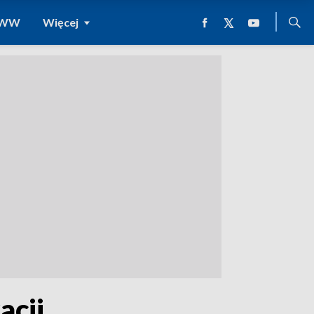
 WWW
Więcej
acji