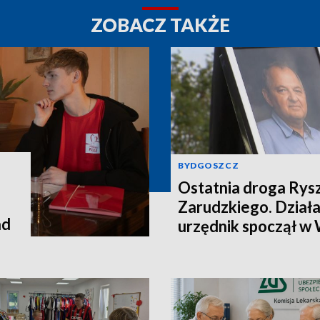
ZOBACZ TAKŻE
BYDGOSZCZ
Ostatnia droga Rys
Zarudzkiego. Działac
ad
urzędnik spoczął w