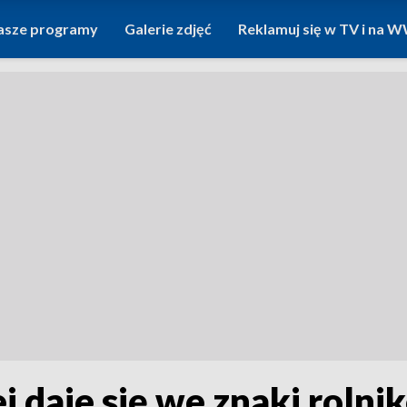
asze programy
Galerie zdjęć
Reklamuj się w TV i na
j daje się we znaki roln