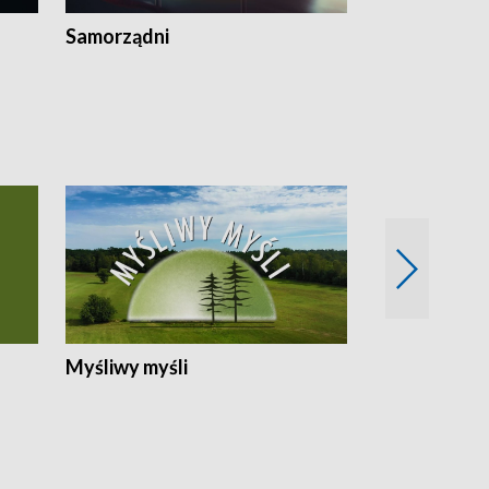
Samorządni
Wspólna sp
Myśliwy myśli
Spotkania z 