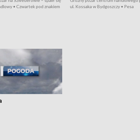
żar na Szwederowie – spalił się
Groźny pożar centrum handlowego 
ndlowy • Czwartek pod znakiem
ul. Kossaka w Bydgoszczy • Pesa
burz • Dobre prognozy dla
wyprodukuje nowoczesne,
 – rolnicy mogą liczyć na
energooszczędne pociągi dla Polregi
lony • Akcja porodowa na trasie
Zmiany w przepisach o pomocy
uń – pomógł policyjny patrol •
społecznej • Przed nami 10. jubileu
my na kolejną odsłonę programu
Festiwal Wisły
ato”
a