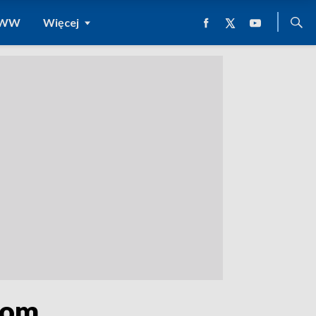
 WWW
Więcej
ikom