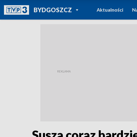
POWRÓT DO
BYDGOSZCZ
Aktualności
N
TVP REGIONY
Susza coraz bardzie