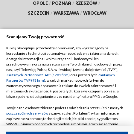
OPOLE
/
POZNAŃ
/
RZESZÓW
/
SZCZECIN
/
WARSZAWA
/
WROCŁAW
Szanujemy Twoją prywatność
Dołącz do nas:
Kliknij "Akceptuję i przechodzę do serwisu", aby wyrazić zgody na
korzystanie z technologii automatycznego śledzenia i zbierania danych,
TVP
dostęp do informacji na Twoim urządzeniu końcowym i ich
Abonament TVP
przechowywanie oraz na przetwarzanie Twoich danych osobowych przez
Regulamin TVP
nas, czyli Telewizję Polską S.A. w likwidacji (zwaną dalej również „TVP”),
Emisja w TVP
Polityka prywatności
Zaufanych Partnerów z IAB* (1201 firm)
oraz pozostałych
Zaufanych
Partnerów TVP (93 firm)
, w celach marketingowych (w tym do
Centrum informacji TVP
Moje zgody
zautomatyzowanego dopasowania reklam do Twoich zainteresowań i
mierzenia ich skuteczności) i pozostałych, które wskazujemy poniżej, a
Naziemna Telewizja Cyfrowa
Pomoc
także zgody na udostępnianie przez nas identyfikatora PPID do Google.
Sklep TVP
Biuro reklamy
Twoje dane osobowe zbierane podczas odwiedzania przez Ciebie naszych
Rada Programowa
Kontakt
poszczególnych serwisów
zwanych dalej „Portalem”, w tym informacje
zapisywane za pomocą technologii takich jak: pliki cookie, sygnalizatory
System NOS
WWW lub innych podobnych technologii umożliwiających świadczenie
dopasowanych i bezpiecznych usług, personalizację treści oraz reklam,
Informacje o nadawcy
Kanały