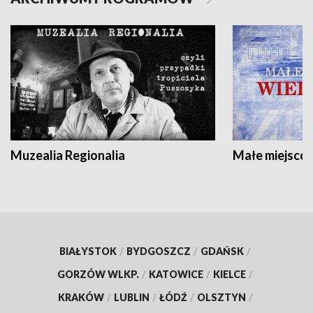
Muzealia Regionalia
Małe miejscow
BIAŁYSTOK
/
BYDGOSZCZ
/
GDAŃSK
/
GORZÓW WLKP.
/
KATOWICE
/
KIELCE
/
KRAKÓW
/
LUBLIN
/
ŁÓDŹ
/
OLSZTYN
/