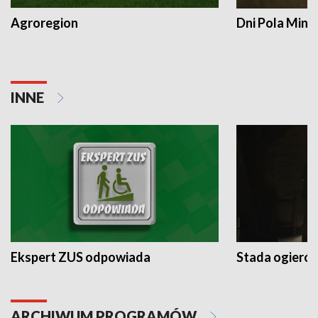
Agroregion
Dni Pola Min
INNE
Ekspert ZUS odpowiada
Stada ogieró
ARCHIWUM PROGRAMÓW