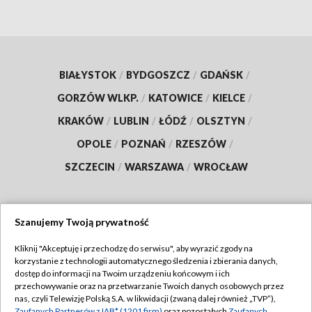
BIAŁYSTOK
/
BYDGOSZCZ
/
GDAŃSK
/
GORZÓW WLKP.
/
KATOWICE
/
KIELCE
/
KRAKÓW
/
LUBLIN
/
ŁÓDŹ
/
OLSZTYN
/
OPOLE
/
POZNAŃ
/
RZESZÓW
/
SZCZECIN
/
WARSZAWA
/
WROCŁAW
Szanujemy Twoją prywatność
Dołącz do nas:
Kliknij "Akceptuję i przechodzę do serwisu", aby wyrazić zgody na
korzystanie z technologii automatycznego śledzenia i zbierania danych,
TVP
dostęp do informacji na Twoim urządzeniu końcowym i ich
Abonament TVP
przechowywanie oraz na przetwarzanie Twoich danych osobowych przez
Regulamin TVP
nas, czyli Telewizję Polską S.A. w likwidacji (zwaną dalej również „TVP”),
Emisja w TVP
Zaufanych Partnerów z IAB* (1201 firm)
oraz pozostałych
Zaufanych