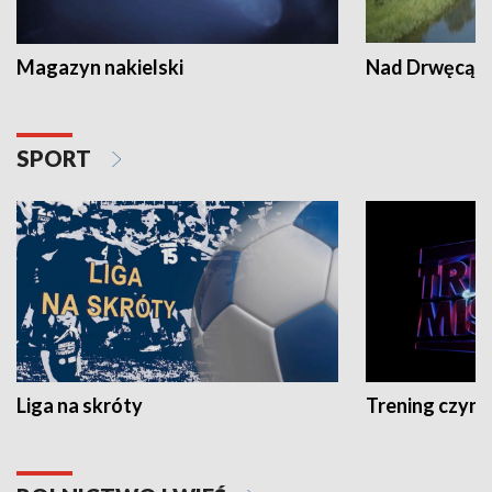
Magazyn nakielski
Nad Drwęcą
SPORT
Liga na skróty
Trening czyni 