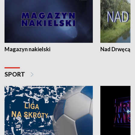
Magazyn nakielski
Nad Drwęcą
SPORT