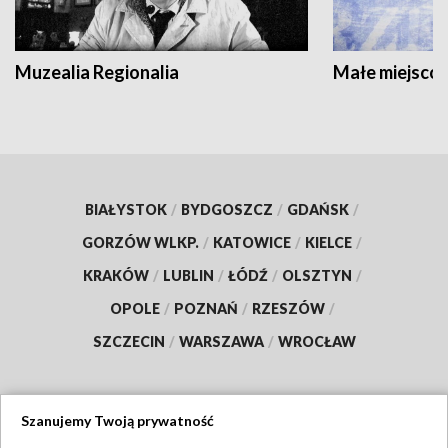
Muzealia Regionalia
Małe miejscow
BIAŁYSTOK
/
BYDGOSZCZ
/
GDAŃSK
/
GORZÓW WLKP.
/
KATOWICE
/
KIELCE
/
KRAKÓW
/
LUBLIN
/
ŁÓDŹ
/
OLSZTYN
/
OPOLE
/
POZNAŃ
/
RZESZÓW
/
SZCZECIN
/
WARSZAWA
/
WROCŁAW
Szanujemy Twoją prywatność
Dołącz do nas: