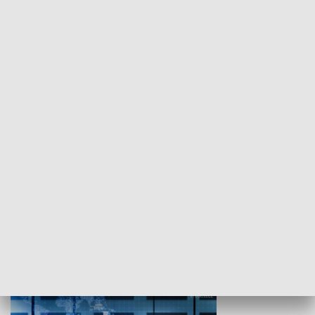
WYPOCZYNEK I REKREACJA
Studio lato
GOSPODARKA