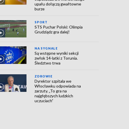
upału dołączą gwałtowne
burze
SPORT
STS Puchar Polski: Olimpia
Grudziądz gra dalej!
NA SYGNALE
Są wstępne wyniki sekcji
zwłok 14-latki z Torunia.
Śledztwo trwa
ZDROWIE
Dyrektor szpitala we
Włocławku odpowiada na
zarzuty. „To gra na
najgłębszych ludzkich
uczuciach”