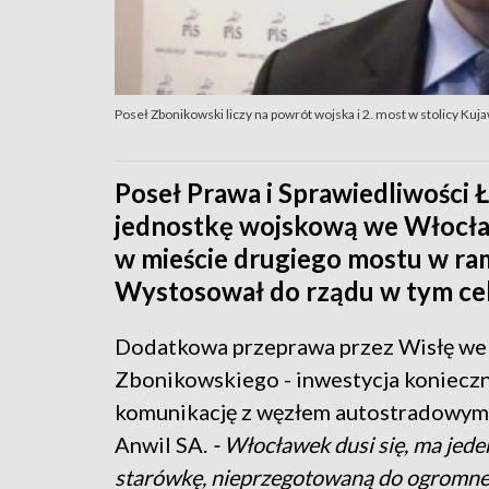
Poseł Zbonikowski liczy na powrót wojska i 2. most w stolicy Kuj
Poseł Prawa i Sprawiedliwości
jednostkę wojskową we Włocł
w mieście drugiego mostu w ra
Wystosował do rządu w tym celu
Dodatkowa przeprawa przez Wisłę we 
Zbonikowskiego - inwestycja koniecz
komunikację z węzłem autostradowym,
Anwil SA.
- Włocławek dusi się, ma jed
starówkę, nieprzegotowaną do ogromne