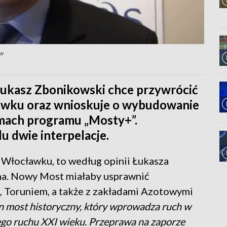
aw
 Łukasz Zbonikowski chce przywrócić
awku oraz wnioskuje o wybudowanie
mach programu „Mosty+”.
 dwie interpelacje.
Włocławku, to według opinii Łukasza
na. Nowy Most miałaby usprawnić
 Toruniem, a także z zakładami Azotowymi
en most historyczny, który wprowadza ruch w
go ruchu XXI wieku. Przeprawa na zaporze