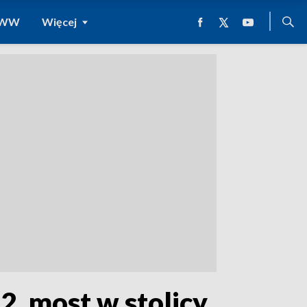
 WWW
Więcej
2. most w stolicy