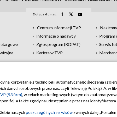
Dołącz do nas:
Centrum informacji TVP
Naziemna
Informacje o nadawcy
Program d
zetargowe
Zgłoś program (ROPAT)
Serwis fo
wizyjna
Kariera w TVP
Merchandi
Polityka prywatności
Moje zgody
Pomoc
Biuro re
ody na korzystanie z technologii automatycznego śledzenia i zbie
 danych osobowych przez nas, czyli Telewizję Polską S.A. w likw
VP (93 firm)
, w celach marketingowych (w tym do zautomatyzow
 poniżej, a także zgody na udostępnianie przez nas identyfikator
Ciebie naszych
poszczególnych serwisów
zwanych dalej „Portalem