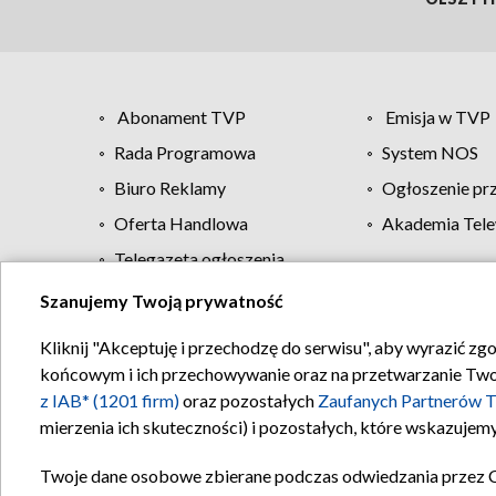
Abonament TVP
Emisja w TVP
Rada Programowa
System NOS
Biuro Reklamy
Ogłoszenie pr
Oferta Handlowa
Akademia Tele
Telegazeta ogłoszenia
Szanujemy Twoją prywatność
Regulamin TVP
Kliknij "Akceptuję i przechodzę do serwisu", aby wyrazić zg
końcowym i ich przechowywanie oraz na przetwarzanie Twoich
z IAB* (1201 firm)
oraz pozostałych
Zaufanych Partnerów T
mierzenia ich skuteczności) i pozostałych, które wskazujemy
Twoje dane osobowe zbierane podczas odwiedzania przez 