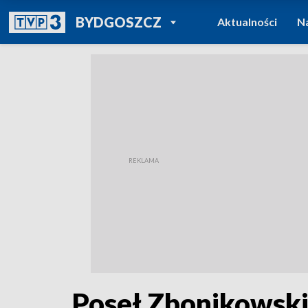
POWRÓT DO
BYDGOSZCZ
Aktualności
N
TVP REGIONY
Poseł Zbonikowski 