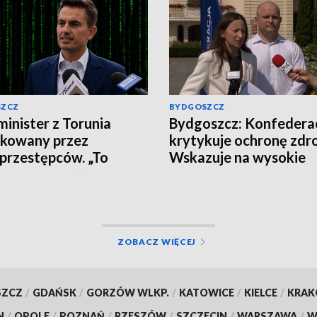
SZCZ
BYDGOSZCZ
inister z Torunia
Bydgoszcz: Konfedera
akowany przez
krytykuje ochronę zdr
przestępców. „To
Wskazuje na wysokie
 nie klikajcie”
zarobki lekarzy i prob
pacjentów
ZOBACZ WIĘCEJ
SZCZ
/
GDAŃSK
/
GORZÓW WLKP.
/
KATOWICE
/
KIELCE
/
KRA
N
/
OPOLE
/
POZNAŃ
/
RZESZÓW
/
SZCZECIN
/
WARSZAWA
/
W