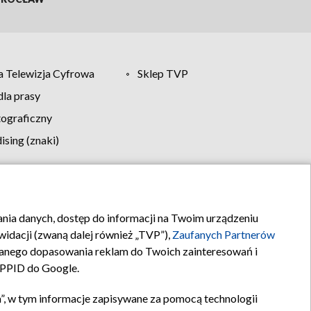
 Telewizja Cyfrowa
Sklep TVP
la prasy
tograficzny
sing (znaki)
klamy
Kontakt
rania danych, dostęp do informacji na Twoim urządzeniu
idacji (zwaną dalej również „TVP”),
Zaufanych Partnerów
anego dopasowania reklam do Twoich zainteresowań i
a PPID do Google.
”, w tym informacje zapisywane za pomocą technologii