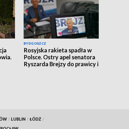
BYDGOSZCZ
cja
Rosyjska rakieta spadła w
owia.
Polsce. Ostry apel senatora
Ryszarda Brejzy do prawicy i
lemy
MSZ
KÓW
/
LUBLIN
/
ŁÓDŹ
/
ROCŁAW