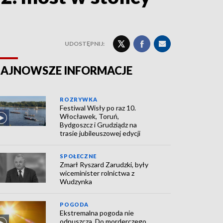
UDOSTĘPNIJ:
AJNOWSZE INFORMACJE
ROZRYWKA
Festiwal Wisły po raz 10.
Włocławek, Toruń,
Bydgoszcz i Grudziądz na
trasie jubileuszowej edycji
SPOŁECZNE
Zmarł Ryszard Zarudzki, były
wiceminister rolnictwa z
Wudzynka
POGODA
Ekstremalna pogoda nie
odpuszcza. Do morderczego