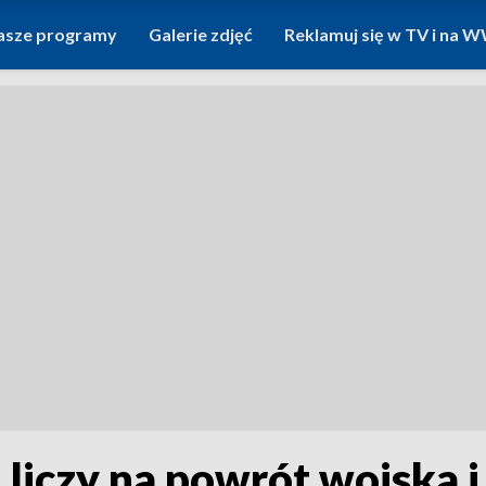
asze programy
Galerie zdjęć
Reklamuj się w TV i na
liczy na powrót wojska i 