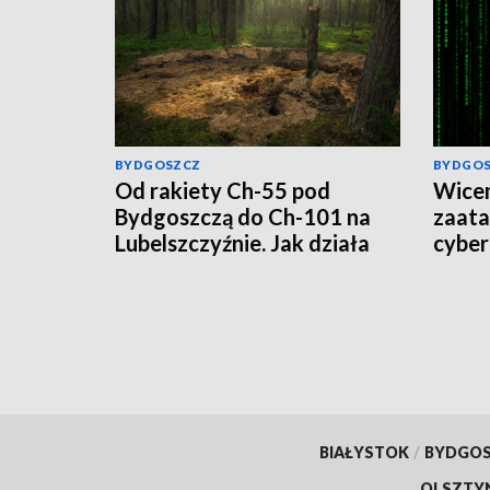
BYDGOSZCZ
BYDGO
Od rakiety Ch-55 pod
Wicem
Bydgoszczą do Ch-101 na
zaat
Lubelszczyźnie. Jak działa
cyber
rosyjska propaganda?
wirus,
BIAŁYSTOK
/
BYDGO
OLSZTY