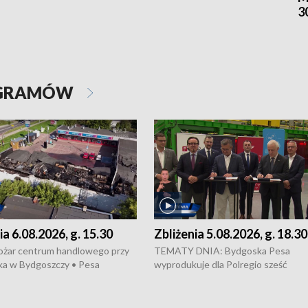
3
OGRAMÓW
ia 6.08.2026, g. 15.30
Zbliżenia 5.08.2026, g. 18.30
ożar centrum handlowego przy
TEMATY DNIA: Bydgoska Pesa
ka w Bydgoszczy • Pesa
wyprodukuje dla Polregio sześć
uje nowoczesne,
energooszczędnych pociągów Elf 3.
czędne pociągi dla Polregio •
generacji, które na regionalne trasy
 przepisach o pomocy
wyjadą w 2029 roku • Ponad 2 mld z