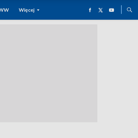
 WWW
Więcej