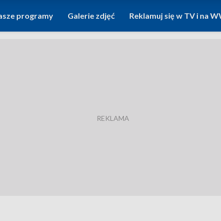
asze programy
Galerie zdjęć
Reklamuj się w TV i na