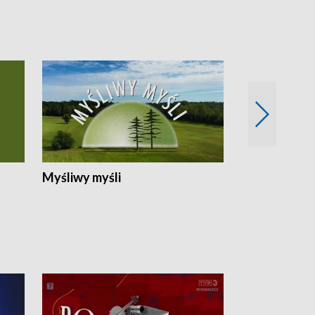
Myśliwy myśli
Spotkania z 