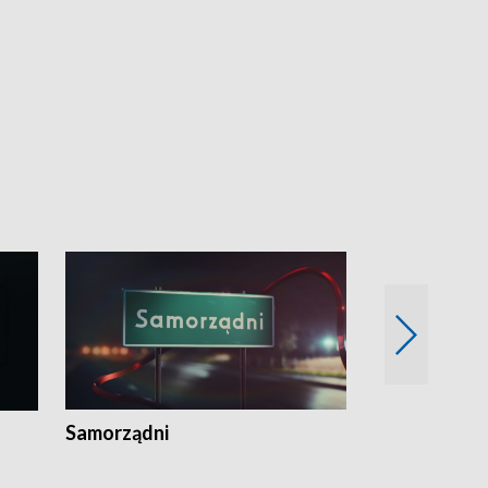
Samorządni
Wspólna sp