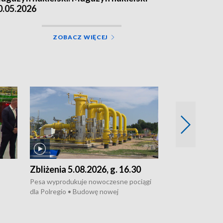
0.05.2026
ZOBACZ WIĘCEJ
Zbliżenia 5.08.2026, g. 16.30
Zbliżenia 5.0
Pesa wyprodukuje nowoczesne pociągi
Pesa wyprodukuj
dla Polregio • Budowę nowej
dla Polregio • Ja
infrastruktury gazowej między
dziewczyna z Tor
Gdańskiem a Gustorzynem. •
ustawy o pomocy
ł
Kontrowersje wokół Wojewódzkiego
obowiązuje • W la