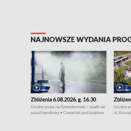
NAJNOWSZE WYDANIA PR
Zbliżenia 6.08.2026, g. 16.30
Zbliżen
Groźny pożar na Szwederowie – spalił się
Groźny p
pasaż handlowy • Czwartek pod znakiem
ul. Kossa
upałów i burz • Dobre prognozy dla
wyproduk
kukurydzy – rolnicy mogą liczyć na
energoosz
wysokie plony • Akcja porodowa na trasie
Zmiany w