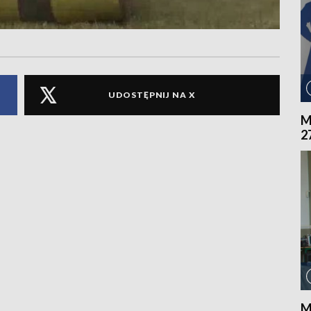
UDOSTĘPNIJ NA X
M
2
M