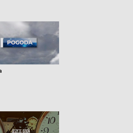
j • Przed nami 10. jubileuszowy
zostaną przeznaczone na budowę n
Wisły
infrastruktury gazowej między
Gdańskiem a Gustorzynem, która m
zwiększyć bezpieczeństwo energet
kraju • Dyrektor Wojewódzkiego Szp
Specjalistycznego we Włocławku
odpiera zarzuty dotyczące rzekome
„saloniku VIP”, a Urząd Marszałkows
zapowiada kontrolę i audyt placówki
Przed nami fala upałów, a synoptycy
ostrzegają, że w wielu miejscach kra
a
temperatura może sięgnąć 40 st.
Celsjusza.