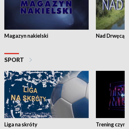
Magazyn nakielski
Nad Drwęcą
SPORT
Liga na skróty
Trening czyni 