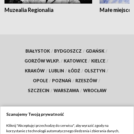
Muzealia Regionalia
Małe miejscow
BIAŁYSTOK
/
BYDGOSZCZ
/
GDAŃSK
/
GORZÓW WLKP.
/
KATOWICE
/
KIELCE
/
KRAKÓW
/
LUBLIN
/
ŁÓDŹ
/
OLSZTYN
/
OPOLE
/
POZNAŃ
/
RZESZÓW
/
SZCZECIN
/
WARSZAWA
/
WROCŁAW
Szanujemy Twoją prywatność
Dołącz do nas:
Kliknij "Akceptuję i przechodzę do serwisu", aby wyrazić zgody na
korzystanie z technologii automatycznego śledzenia i zbierania danych,
TVP