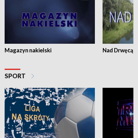
Magazyn nakielski
Nad Drwęcą
SPORT