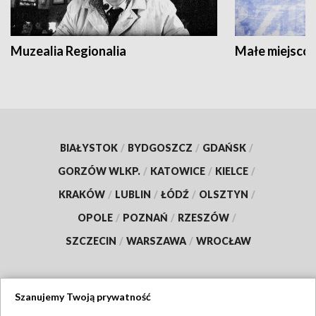
Muzealia Regionalia
Małe miejscow
BIAŁYSTOK
/
BYDGOSZCZ
/
GDAŃSK
/
GORZÓW WLKP.
/
KATOWICE
/
KIELCE
/
KRAKÓW
/
LUBLIN
/
ŁÓDŹ
/
OLSZTYN
/
OPOLE
/
POZNAŃ
/
RZESZÓW
/
SZCZECIN
/
WARSZAWA
/
WROCŁAW
Szanujemy Twoją prywatność
Dołącz do nas: