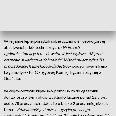
„elektronika”. W tej placówce, tegoroczna zdawalność jest
taka sama jak w ubiegłym roku.
- Na 181 absolwentów,
którzy przystąpili do matury, jedna osoba nie zdała. W
ubiegłym roku było tak samo
- informuje Roman
Wojciechowski, dyrektor ZSElektronicznych w Bydgoszczy.
W regionie lepiej poradzili sobie uczniowie liceów, gorzej
absolwenci szkół technicznych.
- W liceach
ogólnokształcących ta zdawalność jest wyższa - 83 proc.
odebrało świadectwa dojrzałości. W technikach tylko 70
proc. zdających uzyskało świadectwo
- podsumowuje Irena
Łaguna, dyrektor Okręgowej Komisji Egzaminacyjnej w
Gdańsku.
W województwie kujawsko-pomorskim do egzaminu
dojrzałości w tym roku przystąpiło łącznie ponad 12,5 tys.
osób. 78 proc. z nich zdało. To o blisko 2 proc. mniej niż rok
temu.
- Zdawalność jest niższa z języka polskiego,
matematyki i języka angielskiego. Również uzyskane wyniki