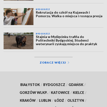
BYDGOSZCZ
Rekrutacja do szkół na Kujawach i
Pomorzu. Walka o miejsca i rosnąca presja
BYDGOSZCZ
Stajnia w Myślęcinku trafiła do
Politechniki Bydgoskiej. Studenci
weterynarii zyskają miejsce do praktyk
ZOBACZ WIĘCEJ
BIAŁYSTOK
/
BYDGOSZCZ
/
GDAŃSK
/
GORZÓW WLKP.
/
KATOWICE
/
KIELCE
/
KRAKÓW
/
LUBLIN
/
ŁÓDŹ
/
OLSZTYN
/