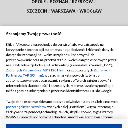
OPOLE
/
POZNAŃ
/
RZESZÓW
/
SZCZECIN
/
WARSZAWA
/
WROCŁAW
Szanujemy Twoją prywatność
Dołącz do nas:
Kliknij "Akceptuję i przechodzę do serwisu", aby wyrazić zgody na
korzystanie z technologii automatycznego śledzenia i zbierania danych,
TVP
dostęp do informacji na Twoim urządzeniu końcowym i ich
Abonament TVP
przechowywanie oraz na przetwarzanie Twoich danych osobowych przez
Regulamin TVP
nas, czyli Telewizję Polską S.A. w likwidacji (zwaną dalej również „TVP”),
Emisja w TVP
Zaufanych Partnerów z IAB* (1201 firm)
oraz pozostałych
Zaufanych
Polityka prywatności
Partnerów TVP (93 firm)
, w celach marketingowych (w tym do
Centrum informacji TVP
Moje zgody
zautomatyzowanego dopasowania reklam do Twoich zainteresowań i
mierzenia ich skuteczności) i pozostałych, które wskazujemy poniżej, a
Naziemna Telewizja Cyfrowa
Pomoc
także zgody na udostępnianie przez nas identyfikatora PPID do Google.
Sklep TVP
Biuro reklamy
Twoje dane osobowe zbierane podczas odwiedzania przez Ciebie naszych
Rada Programowa
poszczególnych serwisów
zwanych dalej „Portalem”, w tym informacje
Kontakt
zapisywane za pomocą technologii takich jak: pliki cookie, sygnalizatory
System NOS
WWW lub innych podobnych technologii umożliwiających świadczenie
dopasowanych i bezpiecznych usług, personalizację treści oraz reklam,
Informacje o nadawcy
Kanały
udostępnianie funkcji mediów społecznościowych oraz analizowanie