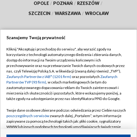
OPOLE
/
POZNAŃ
/
RZESZÓW
/
SZCZECIN
/
WARSZAWA
/
WROCŁAW
Szanujemy Twoją prywatność
Dołącz do nas:
Kliknij "Akceptuję i przechodzę do serwisu", aby wyrazić zgody na
korzystanie z technologii automatycznego śledzenia i zbierania danych,
TVP
dostęp do informacji na Twoim urządzeniu końcowym i ich
Abonament TVP
przechowywanie oraz na przetwarzanie Twoich danych osobowych przez
Regulamin TVP
nas, czyli Telewizję Polską S.A. w likwidacji (zwaną dalej również „TVP”),
Emisja w TVP
Polityka prywatności
Zaufanych Partnerów z IAB* (1201 firm)
oraz pozostałych
Zaufanych
Partnerów TVP (93 firm)
, w celach marketingowych (w tym do
Centrum informacji TVP
Moje zgody
zautomatyzowanego dopasowania reklam do Twoich zainteresowań i
mierzenia ich skuteczności) i pozostałych, które wskazujemy poniżej, a
Naziemna Telewizja Cyfrowa
Pomoc
także zgody na udostępnianie przez nas identyfikatora PPID do Google.
Sklep TVP
Biuro reklamy
Twoje dane osobowe zbierane podczas odwiedzania przez Ciebie naszych
Rada Programowa
Kontakt
poszczególnych serwisów
zwanych dalej „Portalem”, w tym informacje
zapisywane za pomocą technologii takich jak: pliki cookie, sygnalizatory
System NOS
WWW lub innych podobnych technologii umożliwiających świadczenie
dopasowanych i bezpiecznych usług, personalizację treści oraz reklam,
Informacje o nadawcy
Kanały