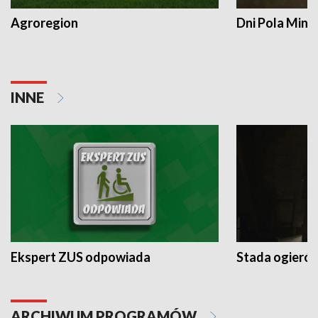
Agroregion
Dni Pola Min
INNE
Ekspert ZUS odpowiada
Stada ogieró
ARCHIWUM PROGRAMÓW