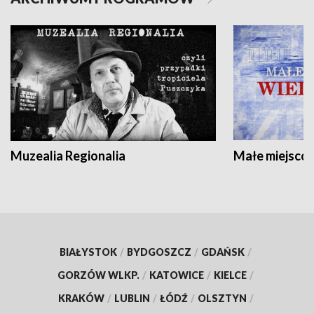
Muzealia Regionalia
Małe miejscow
BIAŁYSTOK
/
BYDGOSZCZ
/
GDAŃSK
/
GORZÓW WLKP.
/
KATOWICE
/
KIELCE
/
KRAKÓW
/
LUBLIN
/
ŁÓDŹ
/
OLSZTYN
/