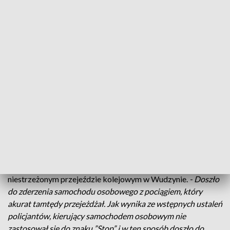
Pogotowia Ratunkowego.
- Dziecko zabierali, 10-letnie
podobno. Było mnóstwo policji, straży pożarnej i pogotowia
-
opowiada jeden z okolicznych mieszkańców.
Do wypadku doszło w sobotni wieczór, około godz. 20:00, na
niestrzeżonym przejeździe kolejowym w Wudzynie.
- Doszło
do zderzenia samochodu osobowego z pociągiem, który
akurat tamtędy przejeżdżał. Jak wynika ze wstępnych ustaleń
policjantów, kierujący samochodem osobowym nie
zastosował się do znaku ”Stop” i w ten sposób doszło do
zderzenia
- informuje podinsp. Monika Chlebicz, rzecznik
KWP w Bydgoszczy.
Do wypadku doszło w sobotni wieczór, około godz. 20:00, na
niestrzeżonym przejeździe kolejowym w Wudzynie.
- Doszło
do zderzenia samochodu osobowego z pociągiem, który
akurat tamtędy przejeżdżał. Jak wynika ze wstępnych ustaleń
policjantów, kierujący samochodem osobowym nie
zastosował się do znaku ”Stop” i w ten sposób doszło do