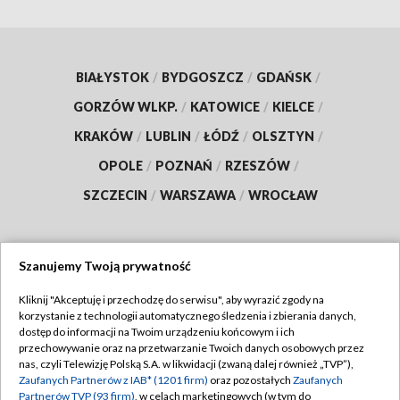
BIAŁYSTOK
/
BYDGOSZCZ
/
GDAŃSK
/
GORZÓW WLKP.
/
KATOWICE
/
KIELCE
/
KRAKÓW
/
LUBLIN
/
ŁÓDŹ
/
OLSZTYN
/
OPOLE
/
POZNAŃ
/
RZESZÓW
/
SZCZECIN
/
WARSZAWA
/
WROCŁAW
Szanujemy Twoją prywatność
Dołącz do nas:
Kliknij "Akceptuję i przechodzę do serwisu", aby wyrazić zgody na
korzystanie z technologii automatycznego śledzenia i zbierania danych,
TVP
dostęp do informacji na Twoim urządzeniu końcowym i ich
Abonament TVP
przechowywanie oraz na przetwarzanie Twoich danych osobowych przez
Regulamin TVP
nas, czyli Telewizję Polską S.A. w likwidacji (zwaną dalej również „TVP”),
Emisja w TVP
Zaufanych Partnerów z IAB* (1201 firm)
oraz pozostałych
Zaufanych
Polityka prywatności
Partnerów TVP (93 firm)
, w celach marketingowych (w tym do