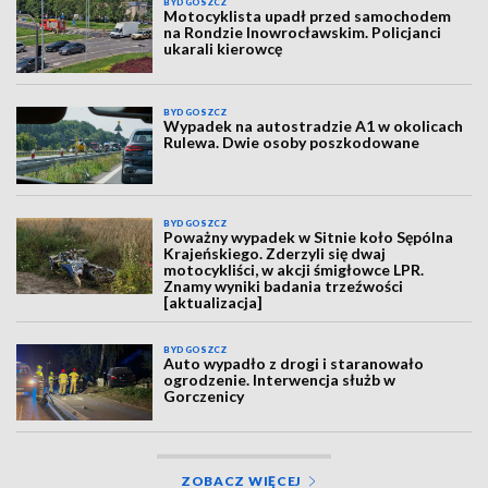
BYDGOSZCZ
Motocyklista upadł przed samochodem
na Rondzie Inowrocławskim. Policjanci
ukarali kierowcę
BYDGOSZCZ
Wypadek na autostradzie A1 w okolicach
Rulewa. Dwie osoby poszkodowane
BYDGOSZCZ
Poważny wypadek w Sitnie koło Sępólna
Krajeńskiego. Zderzyli się dwaj
motocykliści, w akcji śmigłowce LPR.
Znamy wyniki badania trzeźwości
[aktualizacja]
BYDGOSZCZ
Auto wypadło z drogi i staranowało
ogrodzenie. Interwencja służb w
Gorczenicy
ZOBACZ WIĘCEJ