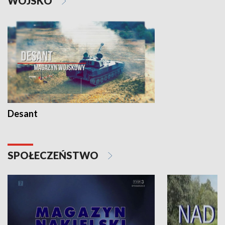
WOJSKO
Desant
SPOŁECZEŃSTWO