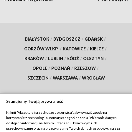
BIAŁYSTOK
/
BYDGOSZCZ
/
GDAŃSK
/
GORZÓW WLKP.
/
KATOWICE
/
KIELCE
/
KRAKÓW
/
LUBLIN
/
ŁÓDŹ
/
OLSZTYN
/
OPOLE
/
POZNAŃ
/
RZESZÓW
/
SZCZECIN
/
WARSZAWA
/
WROCŁAW
Szanujemy Twoją prywatność
Dołącz do nas:
Kliknij "Akceptuję i przechodzę do serwisu", aby wyrazić zgody na
korzystanie z technologii automatycznego śledzenia i zbierania danych,
TVP
dostęp do informacji na Twoim urządzeniu końcowym i ich
Abonament TVP
przechowywanie oraz na przetwarzanie Twoich danych osobowych przez
Regulamin TVP