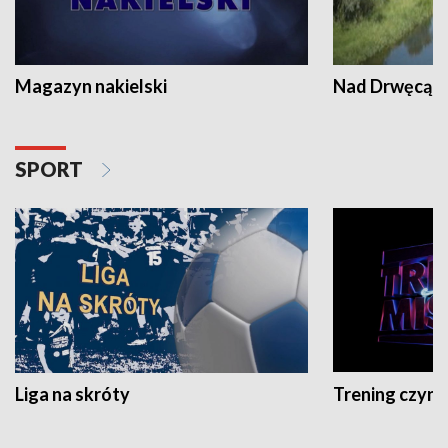
Magazyn nakielski
Nad Drwęcą
SPORT
Liga na skróty
Trening czyni 