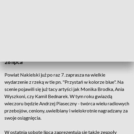
Przystań w kolorze blue
28 lipca
Powiat Nakielski już po raz 7. zaprasza na wielkie
wydarzenie z rzeką w tle pn. "Przystań w kolorze blue". Na
scenie pojawili się już tacy artyści jak Monika Brodka, Ania
Wyszkoni, czy Kamil Bednarek. W tym roku gwiazdą
wieczoru będzie Andrzej Piaseczny - twórca wielu radiowych
przebojów, ceniony, uwielbiany i wielokrotnie nagradzany za
swoje osiągnięcia.
W ostatnia sobotę lipca zaprezentują się także zespoły