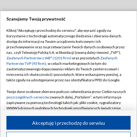
Szanujemy Twoją prywatność
Dołącz do nas:
Kliknij "Akceptuję i przechodzę do serwisu", aby wyrazić zgody na
korzystanie z technologii automatycznego śledzenia i zbierania danych,
TVP
dostęp do informacji na Twoim urządzeniu końcowym i ich
Abonament TVP
przechowywanie oraz na przetwarzanie Twoich danych osobowych przez
Regulamin TVP
nas, czyli Telewizję Polską S.A. w likwidacji (zwaną dalej również „TVP”),
Emisja w TVP
Polityka prywatności
Zaufanych Partnerów z IAB* (1201 firm)
oraz pozostałych
Zaufanych
Partnerów TVP (93 firm)
, w celach marketingowych (w tym do
Centrum informacji TVP
Moje zgody
zautomatyzowanego dopasowania reklam do Twoich zainteresowań i
mierzenia ich skuteczności) i pozostałych, które wskazujemy poniżej, a
Naziemna Telewizja Cyfrowa
Pomoc
także zgody na udostępnianie przez nas identyfikatora PPID do Google.
Sklep TVP
Biuro reklamy
Twoje dane osobowe zbierane podczas odwiedzania przez Ciebie naszych
Rada Programowa
Kontakt
poszczególnych serwisów
zwanych dalej „Portalem”, w tym informacje
zapisywane za pomocą technologii takich jak: pliki cookie, sygnalizatory
System NOS
WWW lub innych podobnych technologii umożliwiających świadczenie
dopasowanych i bezpiecznych usług, personalizację treści oraz reklam,
Informacje o nadawcy
Kanały
udostępnianie funkcji mediów społecznościowych oraz analizowanie
Akceptuję i przechodzę do serwisu
ruchu w Internecie.
Program dla prasy
©2026 Telewizja Polska S.A. w likwidacji
Biuro Reklamy
Twoje dane osobowe zbierane podczas odwiedzania przez Ciebie