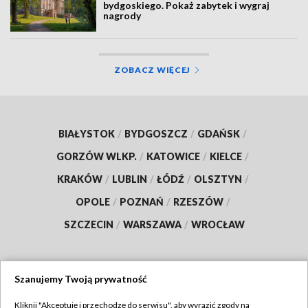
bydgoskiego. Pokaż zabytek i wygraj
nagrody
ZOBACZ WIĘCEJ
BIAŁYSTOK
/
BYDGOSZCZ
/
GDAŃSK
/
GORZÓW WLKP.
/
KATOWICE
/
KIELCE
/
KRAKÓW
/
LUBLIN
/
ŁÓDŹ
/
OLSZTYN
/
OPOLE
/
POZNAŃ
/
RZESZÓW
/
SZCZECIN
/
WARSZAWA
/
WROCŁAW
Szanujemy Twoją prywatność
Dołącz do nas:
Kliknij "Akceptuję i przechodzę do serwisu", aby wyrazić zgody na