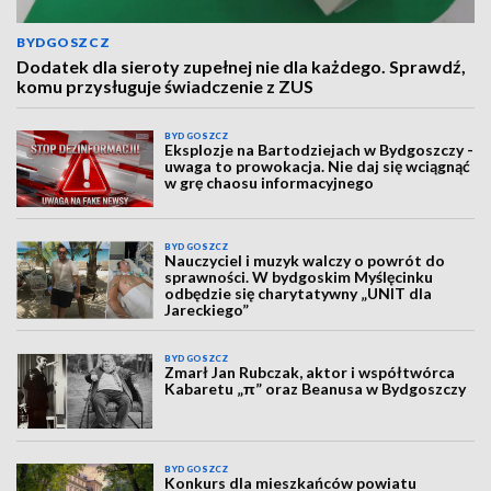
BYDGOSZCZ
Dodatek dla sieroty zupełnej nie dla każdego. Sprawdź,
komu przysługuje świadczenie z ZUS
BYDGOSZCZ
Eksplozje na Bartodziejach w Bydgoszczy -
uwaga to prowokacja. Nie daj się wciągnąć
w grę chaosu informacyjnego
BYDGOSZCZ
Nauczyciel i muzyk walczy o powrót do
sprawności. W bydgoskim Myślęcinku
odbędzie się charytatywny „UNIT dla
Jareckiego”
BYDGOSZCZ
Zmarł Jan Rubczak, aktor i współtwórca
Kabaretu „π” oraz Beanusa w Bydgoszczy
BYDGOSZCZ
Konkurs dla mieszkańców powiatu