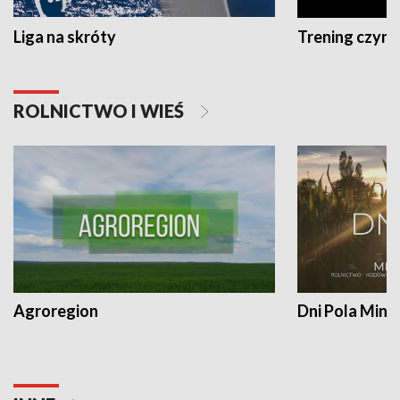
Liga na skróty
Trening czyni 
ROLNICTWO I WIEŚ
Agroregion
Dni Pola Min