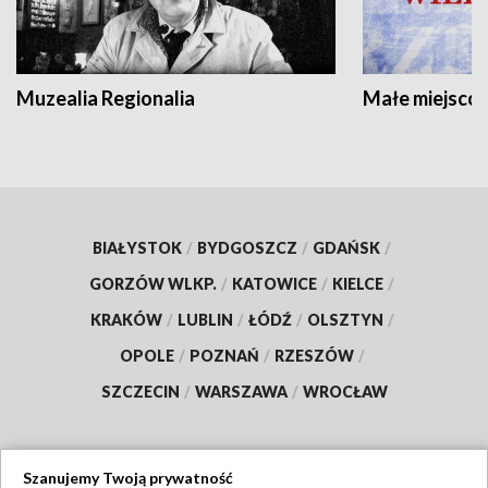
Muzealia Regionalia
Małe miejscow
BIAŁYSTOK
/
BYDGOSZCZ
/
GDAŃSK
/
GORZÓW WLKP.
/
KATOWICE
/
KIELCE
/
KRAKÓW
/
LUBLIN
/
ŁÓDŹ
/
OLSZTYN
/
OPOLE
/
POZNAŃ
/
RZESZÓW
/
SZCZECIN
/
WARSZAWA
/
WROCŁAW
Szanujemy Twoją prywatność