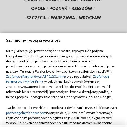
OPOLE
/
POZNAŃ
/
RZESZÓW
/
SZCZECIN
/
WARSZAWA
/
WROCŁAW
Szanujemy Twoją prywatność
Dołącz do nas:
Kliknij "Akceptuję i przechodzę do serwisu", aby wyrazić zgody na
korzystanie z technologii automatycznego śledzenia i zbierania danych,
TVP
dostęp do informacji na Twoim urządzeniu końcowym i ich
Abonament TVP
przechowywanie oraz na przetwarzanie Twoich danych osobowych przez
Regulamin TVP
nas, czyli Telewizję Polską S.A. w likwidacji (zwaną dalej również „TVP”),
Emisja w TVP
Polityka prywatności
Zaufanych Partnerów z IAB* (1201 firm)
oraz pozostałych
Zaufanych
Partnerów TVP (93 firm)
, w celach marketingowych (w tym do
Centrum informacji TVP
Moje zgody
zautomatyzowanego dopasowania reklam do Twoich zainteresowań i
mierzenia ich skuteczności) i pozostałych, które wskazujemy poniżej, a
Naziemna Telewizja Cyfrowa
Pomoc
także zgody na udostępnianie przez nas identyfikatora PPID do Google.
Sklep TVP
Biuro reklamy
Twoje dane osobowe zbierane podczas odwiedzania przez Ciebie naszych
Rada Programowa
Kontakt
poszczególnych serwisów
zwanych dalej „Portalem”, w tym informacje
zapisywane za pomocą technologii takich jak: pliki cookie, sygnalizatory
System NOS
WWW lub innych podobnych technologii umożliwiających świadczenie