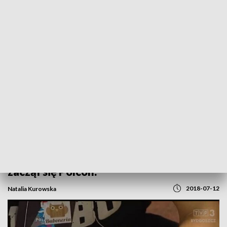
POWRÓT DO
BYDGOSZCZ
TVP REGIONY
Blogerzy, vlogerzy, komiksy...To znak, że
zaczął się Polcon.
2018-07-12
Natalia Kurowska