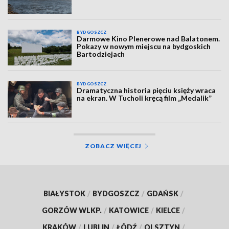
BYDGOSZCZ
Darmowe Kino Plenerowe nad Balatonem.
Pokazy w nowym miejscu na bydgoskich
Bartodziejach
BYDGOSZCZ
Dramatyczna historia pięciu księży wraca
na ekran. W Tucholi kręcą film „Medalik”
ZOBACZ WIĘCEJ
BIAŁYSTOK
/
BYDGOSZCZ
/
GDAŃSK
/
GORZÓW WLKP.
/
KATOWICE
/
KIELCE
/
KRAKÓW
/
LUBLIN
/
ŁÓDŹ
/
OLSZTYN
/