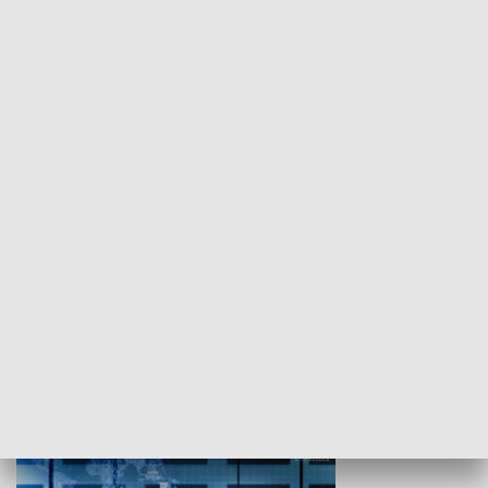
WYPOCZYNEK I REKREACJA
Studio lato
GOSPODARKA