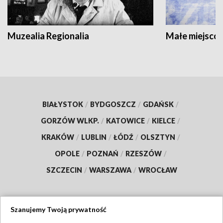
Muzealia Regionalia
Małe miejscow
BIAŁYSTOK
/
BYDGOSZCZ
/
GDAŃSK
/
GORZÓW WLKP.
/
KATOWICE
/
KIELCE
/
KRAKÓW
/
LUBLIN
/
ŁÓDŹ
/
OLSZTYN
/
OPOLE
/
POZNAŃ
/
RZESZÓW
/
SZCZECIN
/
WARSZAWA
/
WROCŁAW
Szanujemy Twoją prywatność
Dołącz do nas: