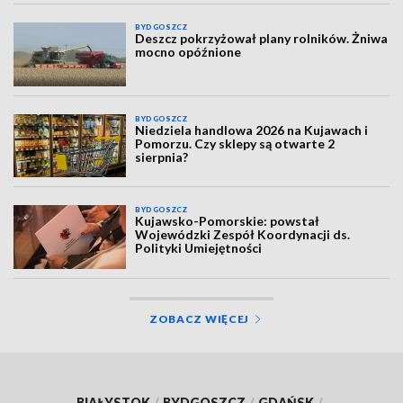
BYDGOSZCZ
Deszcz pokrzyżował plany rolników. Żniwa
mocno opóźnione
BYDGOSZCZ
Niedziela handlowa 2026 na Kujawach i
Pomorzu. Czy sklepy są otwarte 2
sierpnia?
BYDGOSZCZ
Kujawsko-Pomorskie: powstał
Wojewódzki Zespół Koordynacji ds.
Polityki Umiejętności
ZOBACZ WIĘCEJ
BIAŁYSTOK
/
BYDGOSZCZ
/
GDAŃSK
/