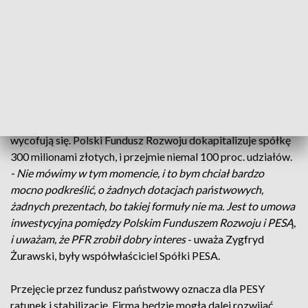
pozostaje nic innego, jak tylko zaufać pracownikom firmy, że
będą potrafili terminowo zrealizować te kontrakty. Po naszej
stronie jako inwestora, jest zapewnienie do tego paliwa
-
dodaje Paweł Borys, prezes Polskiego Funduszu Rozwoju.
To symboliczny moment - PESA została sprzedana
państwowemu funduszowi. Dotychczasowi akcjonariusze:
Tomasz Zaboklicki, Zygfryd Żurawski i Zenon Duszyński ,
wycofują się. Polski Fundusz Rozwoju dokapitalizuje spółkę
300 milionami złotych, i przejmie niemal 100 proc. udziałów.
- Nie mówimy w tym momencie, i to bym chciał bardzo
mocno podkreślić, o żadnych dotacjach państwowych,
żadnych prezentach, bo takiej formuły nie ma. Jest to umowa
inwestycyjna pomiędzy Polskim Funduszem Rozwoju i PESĄ,
i uważam, że PFR zrobił dobry interes
- uważa Zygfryd
Żurawski, były współwłaściciel Spółki PESA.
Przejęcie przez fundusz państwowy oznacza dla PESY
ratunek i stabilizację. Firma będzie mogła dalej rozwijać