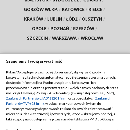
GORZÓW WLKP.
/
KATOWICE
/
KIELCE
/
KRAKÓW
/
LUBLIN
/
ŁÓDŹ
/
OLSZTYN
/
OPOLE
/
POZNAŃ
/
RZESZÓW
/
SZCZECIN
/
WARSZAWA
/
WROCŁAW
Szanujemy Twoją prywatność
Dołącz do nas:
Kliknij "Akceptuję i przechodzę do serwisu", aby wyrazić zgody na
korzystanie z technologii automatycznego śledzenia i zbierania danych,
TVP
dostęp do informacji na Twoim urządzeniu końcowym i ich
Abonament TVP
przechowywanie oraz na przetwarzanie Twoich danych osobowych przez
Regulamin TVP
nas, czyli Telewizję Polską S.A. w likwidacji (zwaną dalej również „TVP”),
Emisja w TVP
Polityka prywatności
Zaufanych Partnerów z IAB* (1201 firm)
oraz pozostałych
Zaufanych
Partnerów TVP (93 firm)
, w celach marketingowych (w tym do
Centrum informacji TVP
Moje zgody
zautomatyzowanego dopasowania reklam do Twoich zainteresowań i
mierzenia ich skuteczności) i pozostałych, które wskazujemy poniżej, a
Naziemna Telewizja Cyfrowa
Pomoc
także zgody na udostępnianie przez nas identyfikatora PPID do Google.
Sklep TVP
Biuro reklamy