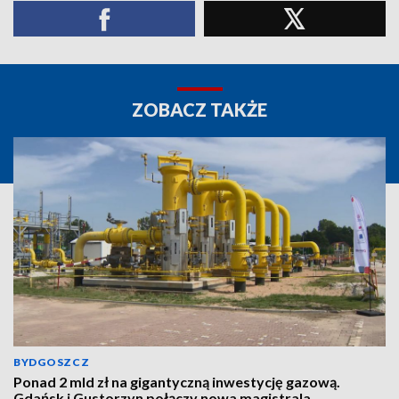
ZOBACZ TAKŻE
BYDGOSZCZ
Ponad 2 mld zł na gigantyczną inwestycję gazową.
Gdańsk i Gustorzyn połączy nowa magistrala