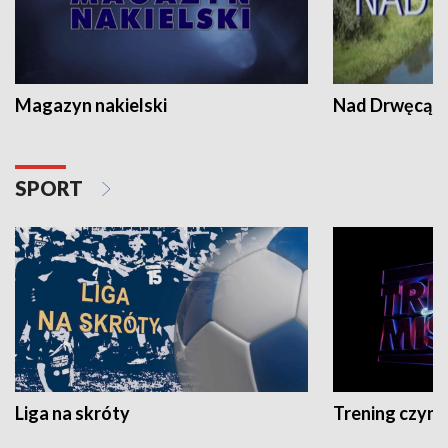
Magazyn nakielski
Nad Drwęcą
SPORT
Liga na skróty
Trening czyni 