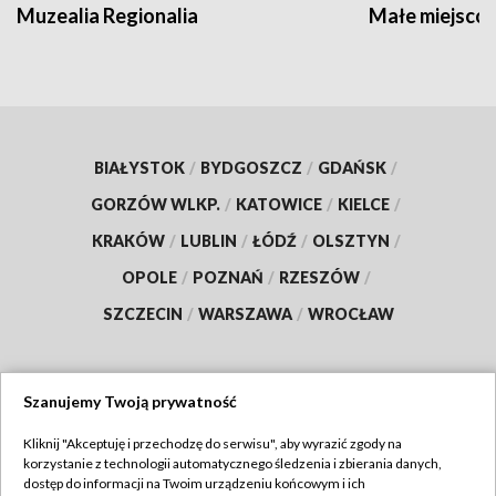
Muzealia Regionalia
Małe miejscow
BIAŁYSTOK
/
BYDGOSZCZ
/
GDAŃSK
/
GORZÓW WLKP.
/
KATOWICE
/
KIELCE
/
KRAKÓW
/
LUBLIN
/
ŁÓDŹ
/
OLSZTYN
/
OPOLE
/
POZNAŃ
/
RZESZÓW
/
SZCZECIN
/
WARSZAWA
/
WROCŁAW
Szanujemy Twoją prywatność
Dołącz do nas:
Kliknij "Akceptuję i przechodzę do serwisu", aby wyrazić zgody na
korzystanie z technologii automatycznego śledzenia i zbierania danych,
TVP
dostęp do informacji na Twoim urządzeniu końcowym i ich