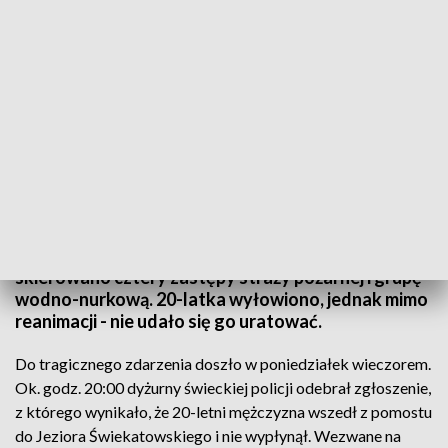
Mężczyzna zmarł mimo reanimacji
Mężczyzna wszedł do wody w Świekatowie w pow.
świeckim. Kiedy z niej nie wypływał, na miejsce
skierowano cztery zastępy straży pożarnej i grupę
wodno-nurkową. 20-latka wyłowiono, jednak mimo
reanimacji - nie udało się go uratować.
Do tragicznego zdarzenia doszło w poniedziałek wieczorem.
Ok. godz. 20:00 dyżurny świeckiej policji odebrał zgłoszenie,
z którego wynikało, że 20-letni mężczyzna wszedł z pomostu
do Jeziora Świekatowskiego i nie wypłynął. Wezwane na