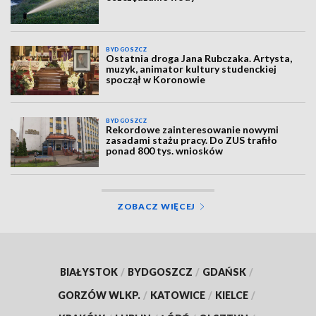
BYDGOSZCZ
Ostatnia droga Jana Rubczaka. Artysta,
muzyk, animator kultury studenckiej
spoczął w Koronowie
BYDGOSZCZ
Rekordowe zainteresowanie nowymi
zasadami stażu pracy. Do ZUS trafiło
ponad 800 tys. wniosków
ZOBACZ WIĘCEJ
BIAŁYSTOK
/
BYDGOSZCZ
/
GDAŃSK
/
GORZÓW WLKP.
/
KATOWICE
/
KIELCE
/