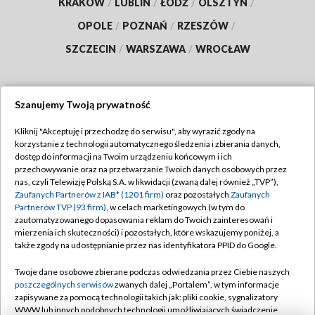
KRAKÓW
/
LUBLIN
/
ŁÓDŹ
/
OLSZTYN
/
OPOLE
/
POZNAŃ
/
RZESZÓW
/
SZCZECIN
/
WARSZAWA
/
WROCŁAW
Szanujemy Twoją prywatność
Dołącz do nas:
Kliknij "Akceptuję i przechodzę do serwisu", aby wyrazić zgody na
korzystanie z technologii automatycznego śledzenia i zbierania danych,
TVP
dostęp do informacji na Twoim urządzeniu końcowym i ich
Abonament TVP
przechowywanie oraz na przetwarzanie Twoich danych osobowych przez
Regulamin TVP
nas, czyli Telewizję Polską S.A. w likwidacji (zwaną dalej również „TVP”),
Emisja w TVP
Polityka prywatności
Zaufanych Partnerów z IAB* (1201 firm)
oraz pozostałych
Zaufanych
Partnerów TVP (93 firm)
, w celach marketingowych (w tym do
Centrum informacji TVP
Moje zgody
zautomatyzowanego dopasowania reklam do Twoich zainteresowań i
mierzenia ich skuteczności) i pozostałych, które wskazujemy poniżej, a
Naziemna Telewizja Cyfrowa
Pomoc
także zgody na udostępnianie przez nas identyfikatora PPID do Google.
Sklep TVP
Biuro reklamy
Twoje dane osobowe zbierane podczas odwiedzania przez Ciebie naszych
Rada Programowa
Kontakt
poszczególnych serwisów
zwanych dalej „Portalem”, w tym informacje
zapisywane za pomocą technologii takich jak: pliki cookie, sygnalizatory
System NOS
WWW lub innych podobnych technologii umożliwiających świadczenie