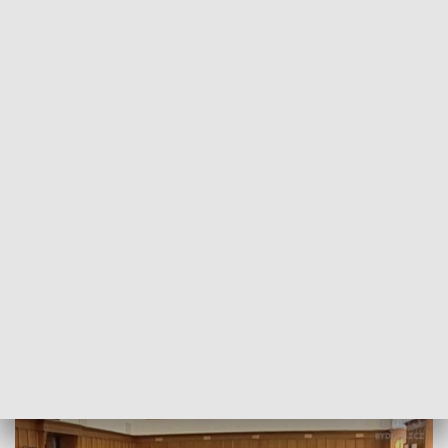
POWRÓT DO
BYDGOSZCZ
TVP REGIONY
PiS przedstawił część kandydatów do
sejmiku województwa
2018-07-24
Agata Chyłka