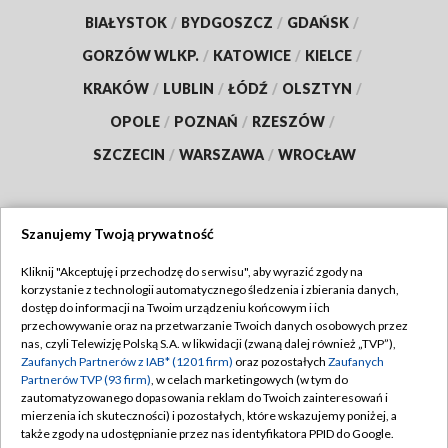
BIAŁYSTOK
/
BYDGOSZCZ
/
GDAŃSK
/
GORZÓW WLKP.
/
KATOWICE
/
KIELCE
/
KRAKÓW
/
LUBLIN
/
ŁÓDŹ
/
OLSZTYN
/
OPOLE
/
POZNAŃ
/
RZESZÓW
/
SZCZECIN
/
WARSZAWA
/
WROCŁAW
Szanujemy Twoją prywatność
Dołącz do nas:
Kliknij "Akceptuję i przechodzę do serwisu", aby wyrazić zgody na
korzystanie z technologii automatycznego śledzenia i zbierania danych,
TVP
dostęp do informacji na Twoim urządzeniu końcowym i ich
Abonament TVP
przechowywanie oraz na przetwarzanie Twoich danych osobowych przez
Regulamin TVP
nas, czyli Telewizję Polską S.A. w likwidacji (zwaną dalej również „TVP”),
Emisja w TVP
Polityka prywatności
Zaufanych Partnerów z IAB* (1201 firm)
oraz pozostałych
Zaufanych
Partnerów TVP (93 firm)
, w celach marketingowych (w tym do
Centrum informacji TVP
Moje zgody
zautomatyzowanego dopasowania reklam do Twoich zainteresowań i
mierzenia ich skuteczności) i pozostałych, które wskazujemy poniżej, a
Naziemna Telewizja Cyfrowa
Pomoc
także zgody na udostępnianie przez nas identyfikatora PPID do Google.