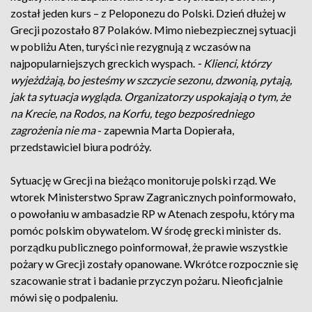
został jeden kurs – z Peloponezu do Polski. Dzień dłużej w
Grecji pozostało 87 Polaków. Mimo niebezpiecznej sytuacji
w pobliżu Aten, turyści nie rezygnują z wczasów na
najpopularniejszych greckich wyspach.
- Klienci, którzy
wyjeżdżają, bo jesteśmy w szczycie sezonu, dzwonią, pytają,
jak ta sytuacja wygląda. Organizatorzy uspokajają o tym, że
na Krecie, na Rodos, na Korfu, tego bezpośredniego
zagrożenia nie ma
- zapewnia Marta Dopierała,
przedstawiciel biura podróży.
Sytuację w Grecji na bieżąco monitoruje polski rząd. We
wtorek Ministerstwo Spraw Zagranicznych poinformowało,
o powołaniu w ambasadzie RP w Atenach zespołu, który ma
pomóc polskim obywatelom. W środę grecki minister ds.
porządku publicznego poinformował, że prawie wszystkie
pożary w Grecji zostały opanowane. Wkrótce rozpocznie się
szacowanie strat i badanie przyczyn pożaru. Nieoficjalnie
mówi się o podpaleniu.