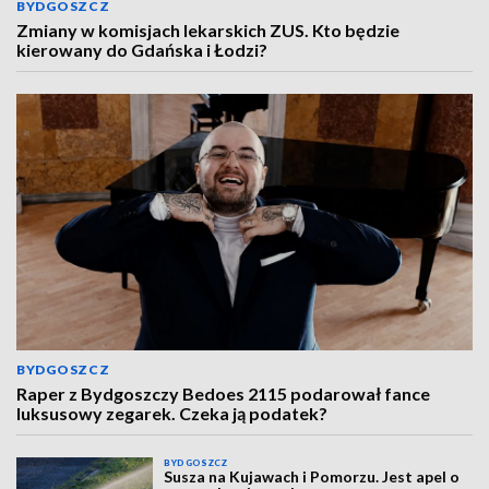
BYDGOSZCZ
Zmiany w komisjach lekarskich ZUS. Kto będzie
kierowany do Gdańska i Łodzi?
BYDGOSZCZ
Raper z Bydgoszczy Bedoes 2115 podarował fance
luksusowy zegarek. Czeka ją podatek?
BYDGOSZCZ
Susza na Kujawach i Pomorzu. Jest apel o