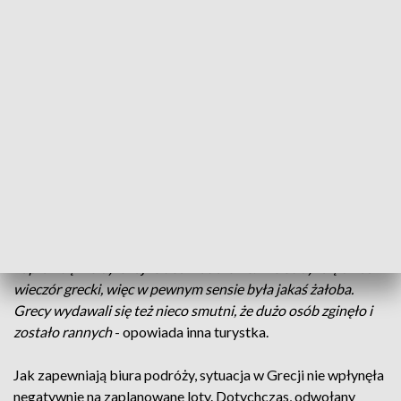
ogniu. Tak wyglądają regiony na wschód od stolicy Grecji.
Służby cały czas informują, o kolejnych ofiarach. Jedni zostali
uwięzieni przez pożar w domu lub samochodzie, inni utonęli,
uciekając przed płomieniami. Turyści, którzy wracają do
Bydgoszczy z Korfu, wyspy oddalonej od centrum ognia o
ponad 500 km, sytuację na południu Grecji znają tylko z
telewizji.
- Śledziłem informacje. Niepokój, chcąc nie chcąc się
pojawił
- mówi jeden z turystów.
Wracam z Korfu, tam było
bezpiecznie. Ale wiadomości dochodziły, także współczuję
wszystkim naprawdę bardzo mocno
- dodaje inny turysta. Są
też jednak tacy, którzy byli dużo bliżej zagrożenia
- My
byliśmy akurat w tym miejscu, w którym były pożary, i to
naprawdę nie było fajne doświadczenie. Nie odbył się u nas
wieczór grecki, więc w pewnym sensie była jakaś żałoba.
Grecy wydawali się też nieco smutni, że dużo osób zginęło i
zostało rannych
- opowiada inna turystka.
Jak zapewniają biura podróży, sytuacja w Grecji nie wpłynęła
negatywnie na zaplanowane loty. Dotychczas, odwołany