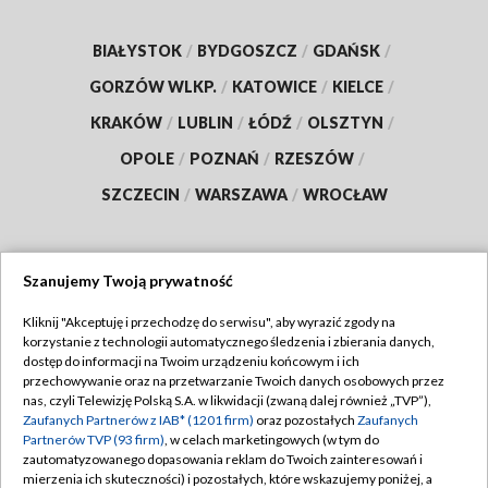
BIAŁYSTOK
/
BYDGOSZCZ
/
GDAŃSK
/
GORZÓW WLKP.
/
KATOWICE
/
KIELCE
/
KRAKÓW
/
LUBLIN
/
ŁÓDŹ
/
OLSZTYN
/
OPOLE
/
POZNAŃ
/
RZESZÓW
/
SZCZECIN
/
WARSZAWA
/
WROCŁAW
Szanujemy Twoją prywatność
Dołącz do nas:
Kliknij "Akceptuję i przechodzę do serwisu", aby wyrazić zgody na
korzystanie z technologii automatycznego śledzenia i zbierania danych,
TVP
dostęp do informacji na Twoim urządzeniu końcowym i ich
Abonament TVP
przechowywanie oraz na przetwarzanie Twoich danych osobowych przez
Regulamin TVP
nas, czyli Telewizję Polską S.A. w likwidacji (zwaną dalej również „TVP”),
Emisja w TVP
Polityka prywatności
Zaufanych Partnerów z IAB* (1201 firm)
oraz pozostałych
Zaufanych
Partnerów TVP (93 firm)
, w celach marketingowych (w tym do
Centrum informacji TVP
Moje zgody
zautomatyzowanego dopasowania reklam do Twoich zainteresowań i
mierzenia ich skuteczności) i pozostałych, które wskazujemy poniżej, a
Naziemna Telewizja Cyfrowa