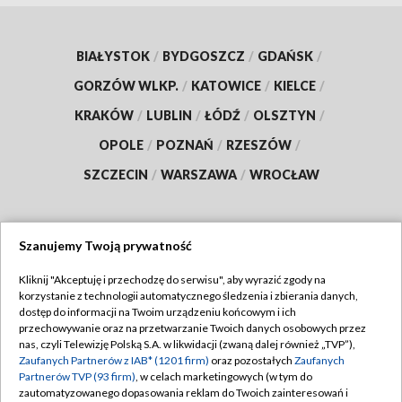
BIAŁYSTOK
/
BYDGOSZCZ
/
GDAŃSK
/
GORZÓW WLKP.
/
KATOWICE
/
KIELCE
/
KRAKÓW
/
LUBLIN
/
ŁÓDŹ
/
OLSZTYN
/
OPOLE
/
POZNAŃ
/
RZESZÓW
/
SZCZECIN
/
WARSZAWA
/
WROCŁAW
Szanujemy Twoją prywatność
Dołącz do nas:
Kliknij "Akceptuję i przechodzę do serwisu", aby wyrazić zgody na
korzystanie z technologii automatycznego śledzenia i zbierania danych,
TVP
dostęp do informacji na Twoim urządzeniu końcowym i ich
Abonament TVP
przechowywanie oraz na przetwarzanie Twoich danych osobowych przez
Regulamin TVP
nas, czyli Telewizję Polską S.A. w likwidacji (zwaną dalej również „TVP”),
Emisja w TVP
Polityka prywatności
Zaufanych Partnerów z IAB* (1201 firm)
oraz pozostałych
Zaufanych
Partnerów TVP (93 firm)
, w celach marketingowych (w tym do
Centrum informacji TVP
Moje zgody
zautomatyzowanego dopasowania reklam do Twoich zainteresowań i