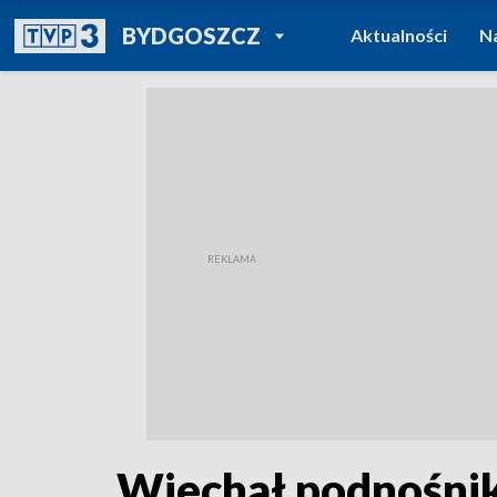
POWRÓT DO
BYDGOSZCZ
Aktualności
N
TVP REGIONY
Wjechał podnośnik