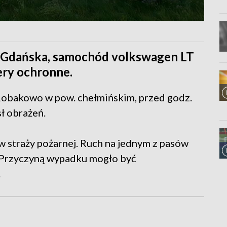
u Gdańska, samochód volkswagen LT
ery ochronne.
Robakowo w pow. chełmińskim, przed godz.
sł obrażeń.
 straży pożarnej. Ruch na jednym z pasów
. Przyczyną wypadku mogło być
.