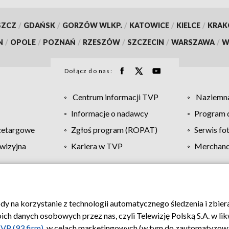
SZCZ
/
GDAŃSK
/
GORZÓW WLKP.
/
KATOWICE
/
KIELCE
/
KRA
N
/
OPOLE
/
POZNAŃ
/
RZESZÓW
/
SZCZECIN
/
WARSZAWA
/
W
Dołącz do nas:
Centrum informacji TVP
Naziemna
Informacje o nadawcy
Program d
zetargowe
Zgłoś program (ROPAT)
Serwis fo
wizyjna
Kariera w TVP
Merchandi
Polityka prywatności
Moje zgody
Pomoc
Biuro re
ody na korzystanie z technologii automatycznego śledzenia i zbie
 danych osobowych przez nas, czyli Telewizję Polską S.A. w likw
VP (93 firm)
, w celach marketingowych (w tym do zautomatyzow