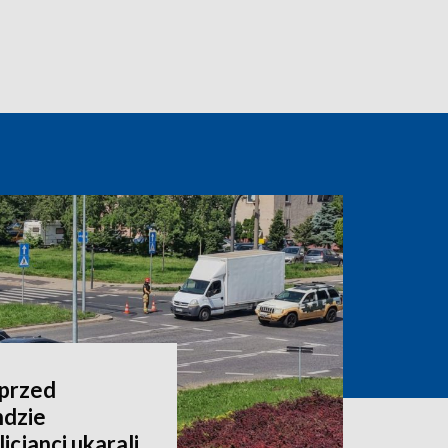
 przed
dzie
cjanci ukarali