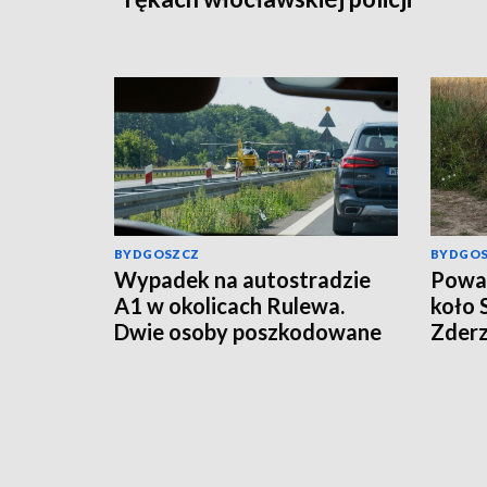
BYDGOSZCZ
BYDGO
Wypadek na autostradzie
Poważ
A1 w okolicach Rulewa.
koło 
Dwie osoby poszkodowane
Zderz
motoc
śmig
wynik
[aktu