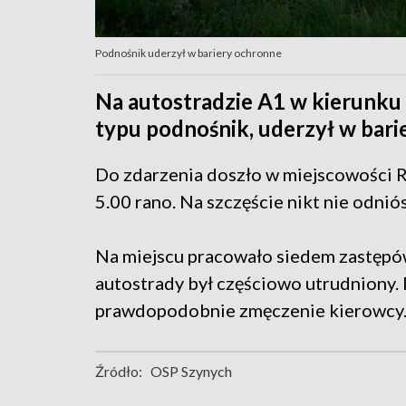
Podnośnik uderzył w bariery ochronne
Na autostradzie A1 w kierunk
typu podnośnik, uderzył w bari
Do zdarzenia doszło w miejscowości 
5.00 rano. Na szczęście nikt nie odnió
Na miejscu pracowało siedem zastępów
autostrady był częściowo utrudniony
prawdopodobnie zmęczenie kierowcy
Źródło:
OSP Szynych