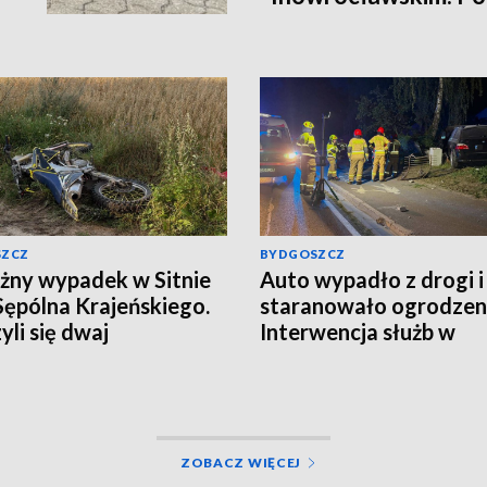
kierowcę
SZCZ
BYDGOSZCZ
ny wypadek w Sitnie
Auto wypadło z drogi i
Sępólna Krajeńskiego.
staranowało ogrodzen
yli się dwaj
Interwencja służb w
ykliści, w akcji
Gorczenicy
łowce LPR. Znamy
i badania trzeźwości
alizacja]
ZOBACZ WIĘCEJ