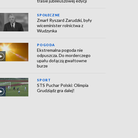
trasie jubileuszowej edycji
SPOŁECZNE
Zmarł Ryszard Zarudzki, były
wiceminister rolnictwa z
Wudzynka
POGODA
Ekstremalna pogoda nie
odpuszcza. Do morderczego
upału dołączą gwałtowne
burze
SPORT
STS Puchar Polski: Olimpia
Grudziądz gra dalej!