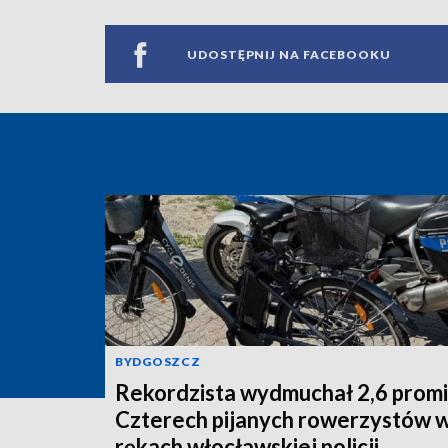
UDOSTĘPNIJ NA FACEBOOKU
BYDGOSZCZ
Rekordzista wydmuchał 2,6 promi
Czterech pijanych rowerzystów 
rękach włocławskiej policji