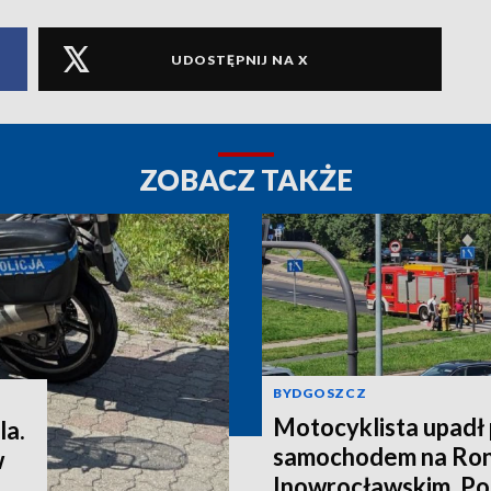
UDOSTĘPNIJ NA X
ZOBACZ TAKŻE
BYDGOSZCZ
Motocyklista upadł
la.
samochodem na Ron
w
Inowrocławskim. Poli