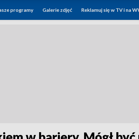
asze programy
Galerie zdjęć
Reklamuj się w TV i na
iem w bariery. Mógł być