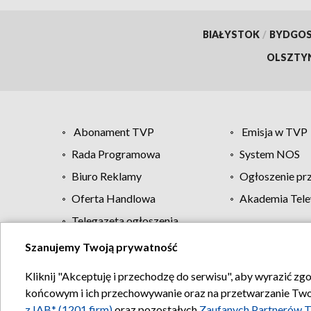
BIAŁYSTOK
/
BYDGO
OLSZTY
Abonament TVP
Emisja w TVP
Rada Programowa
System NOS
Biuro Reklamy
Ogłoszenie pr
Oferta Handlowa
Akademia Tele
Telegazeta ogłoszenia
Szanujemy Twoją prywatność
Regulamin TVP
Kliknij "Akceptuję i przechodzę do serwisu", aby wyrazić zg
końcowym i ich przechowywanie oraz na przetwarzanie Twoich
z IAB* (1201 firm)
oraz pozostałych
Zaufanych Partnerów T