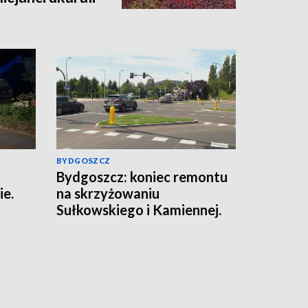
BYDGOSZCZ
Bydgoszcz: koniec remontu
ie.
na skrzyżowaniu
Sułkowskiego i Kamiennej.
Zniknęło tymczasowe rondo