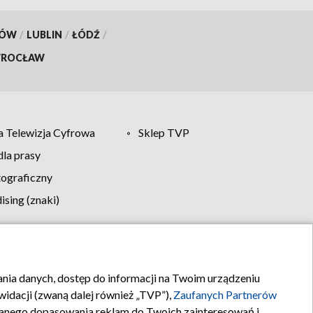
KÓW
/
LUBLIN
/
ŁÓDŹ
/
ROCŁAW
 Telewizja Cyfrowa
Sklep TVP
la prasy
tograficzny
sing (znaki)
klamy
Kontakt
rania danych, dostęp do informacji na Twoim urządzeniu
idacji (zwaną dalej również „TVP”),
Zaufanych Partnerów
anego dopasowania reklam do Twoich zainteresowań i