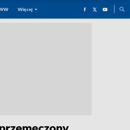
 WWW
Więcej
 przemęczony