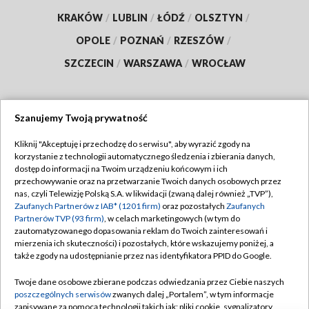
KRAKÓW
/
LUBLIN
/
ŁÓDŹ
/
OLSZTYN
/
OPOLE
/
POZNAŃ
/
RZESZÓW
/
SZCZECIN
/
WARSZAWA
/
WROCŁAW
Szanujemy Twoją prywatność
Dołącz do nas:
Kliknij "Akceptuję i przechodzę do serwisu", aby wyrazić zgody na
korzystanie z technologii automatycznego śledzenia i zbierania danych,
TVP
dostęp do informacji na Twoim urządzeniu końcowym i ich
Abonament TVP
przechowywanie oraz na przetwarzanie Twoich danych osobowych przez
Regulamin TVP
nas, czyli Telewizję Polską S.A. w likwidacji (zwaną dalej również „TVP”),
Emisja w TVP
Polityka prywatności
Zaufanych Partnerów z IAB* (1201 firm)
oraz pozostałych
Zaufanych
Partnerów TVP (93 firm)
, w celach marketingowych (w tym do
Centrum informacji TVP
Moje zgody
zautomatyzowanego dopasowania reklam do Twoich zainteresowań i
mierzenia ich skuteczności) i pozostałych, które wskazujemy poniżej, a
Naziemna Telewizja Cyfrowa
Pomoc
także zgody na udostępnianie przez nas identyfikatora PPID do Google.
Sklep TVP
Biuro reklamy
Twoje dane osobowe zbierane podczas odwiedzania przez Ciebie naszych
Rada Programowa
Kontakt
poszczególnych serwisów
zwanych dalej „Portalem”, w tym informacje
zapisywane za pomocą technologii takich jak: pliki cookie, sygnalizatory