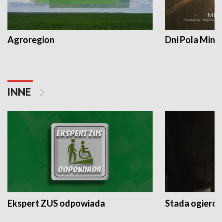
Agroregion
Dni Pola Min
INNE
Ekspert ZUS odpowiada
Stada ogieró