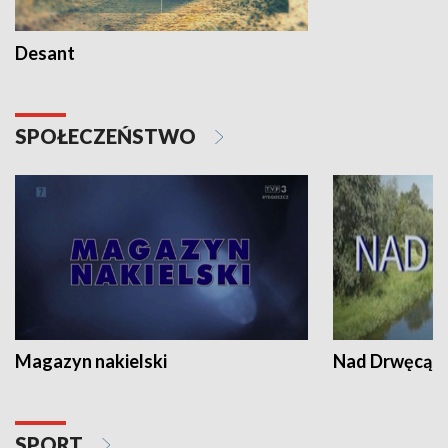
Desant
SPOŁECZEŃSTWO
Magazyn nakielski
Nad Drwęcą
SPORT