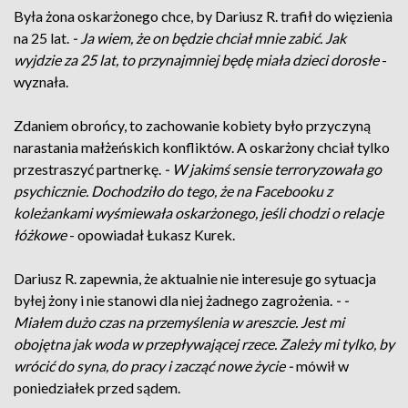
Była żona oskarżonego chce, by Dariusz R. trafił do więzienia
na 25 lat.
- Ja wiem, że on będzie chciał mnie zabić. Jak
wyjdzie za 25 lat, to przynajmniej będę miała dzieci dorosłe
-
wyznała.
Zdaniem obrońcy, to zachowanie kobiety było przyczyną
narastania małżeńskich konfliktów. A oskarżony chciał tylko
przestraszyć partnerkę.
- W jakimś sensie terroryzowała go
psychicznie. Dochodziło do tego, że na Facebooku z
koleżankami wyśmiewała oskarżonego, jeśli chodzi o relacje
łóżkowe
- opowiadał Łukasz Kurek.
Dariusz R. zapewnia, że aktualnie nie interesuje go sytuacja
byłej żony i nie stanowi dla niej żadnego zagrożenia.
-
-
Miałem dużo czas na przemyślenia w areszcie. Jest mi
obojętna jak woda w przepływającej rzece. Zależy mi tylko, by
wrócić do syna, do pracy i zacząć nowe życie
-
mówił w
poniedziałek przed sądem.