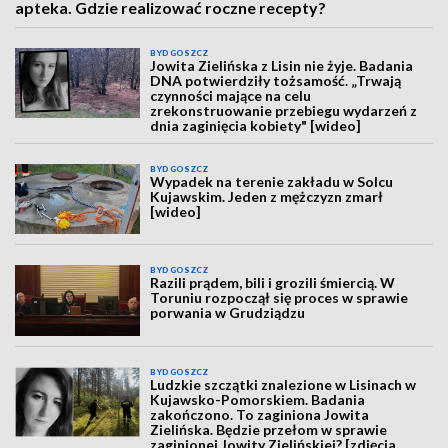
apteka. Gdzie realizować roczne recepty?
BYDGOSZCZ
Jowita Zielińska z Lisin nie żyje. Badania
DNA potwierdziły tożsamość. „Trwają
czynności mające na celu
zrekonstruowanie przebiegu wydarzeń z
dnia zaginięcia kobiety" [wideo]
BYDGOSZCZ
Wypadek na terenie zakładu w Solcu
Kujawskim. Jeden z mężczyzn zmarł
[wideo]
BYDGOSZCZ
Razili prądem, bili i grozili śmiercią. W
Toruniu rozpoczął się proces w sprawie
porwania w Grudziądzu
BYDGOSZCZ
Ludzkie szczątki znalezione w Lisinach w
Kujawsko-Pomorskiem. Badania
zakończono. To zaginiona Jowita
Zielińska. Będzie przełom w sprawie
zaginionej Jowity Zielińskiej? [zdjęcia,