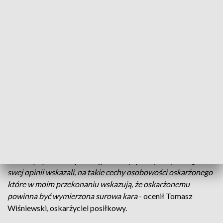
pomocy specjalnego robota odłączyła ładunek i
przeprowadziła kontrolowaną detonację.
Tego samego dnia Dariusz R. został aresztowany. Przyznał
się, że pod samochodem żony zainstalował bombę, do
konstrukcji której wykorzystał m.in. budzik elektroniczny,
ładunek wybuchowy, petardy, a całość umieścił w dużej
bańce. Podczas eksperymentu procesowego nie doszło do
destrukcji samochodu, jednak potężny huk i dym mógł -
zdaniem biegłych - uniemożliwić dalsze prowadzenie
samochodu.
W przeszłości 43-latek leczył się psychiatrycznie, ale w
trakcie popełniania przestępstwa był poczytalny.
- Biegli w
swej opinii wskazali, na takie cechy osobowości oskarżonego
które w moim przekonaniu wskazują, że oskarżonemu
powinna być wymierzona surowa kara
- ocenił Tomasz
Wiśniewski, oskarżyciel posiłkowy.