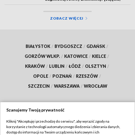
wideo, aktualizacja]
ZOBACZ WIĘCEJ
BIAŁYSTOK
/
BYDGOSZCZ
/
GDAŃSK
/
GORZÓW WLKP.
/
KATOWICE
/
KIELCE
/
KRAKÓW
/
LUBLIN
/
ŁÓDŹ
/
OLSZTYN
/
OPOLE
/
POZNAŃ
/
RZESZÓW
/
SZCZECIN
/
WARSZAWA
/
WROCŁAW
Szanujemy Twoją prywatność
Dołącz do nas:
Kliknij "Akceptuję i przechodzę do serwisu", aby wyrazić zgody na
korzystanie z technologii automatycznego śledzenia i zbierania danych,
TVP
dostęp do informacji na Twoim urządzeniu końcowym i ich