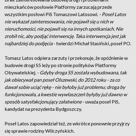
mieszkańców posłowie Platformy zarzucają przede
wszystkim posłowi PiS Tomaszowi Latosowi.
- Poseł Latos
nie wykazał zainteresowania, nie pojawił się u nich w
nieruchomości, nie pojawił się na innych spotkaniach. Nie
zrobił nic, aby podjąć interwencję. Taka interwencja jest jak
najbardziej do podjęcia
- twierdzi Michał Stasiński, poseł PO.
Tomasz Latos odpiera zarzuty i przekonuje, że opóźnienie w
budowie drogi S5 leży po stronie polityków Platformy
Obywatelskiej.
- Gdyby droga S5 została wybudowana, tak
jak obiecywał pan poseł Olszewski, do 2012 roku - za co
dawał sobie uciąć rękę - nie byłoby już problemu; droga by
funkcjonowała, a kwestie wywłaszczeń byłyby już dawno w
sposób satysfakcjonujący załatwione
- uważa poseł PiS,
kandydat na prezydenta Bydgoszczy.
Poseł Latos zapowiedział też, ze wkrótce ponownie przyjrzy
się sprawie rodziny Wilczyńskich.