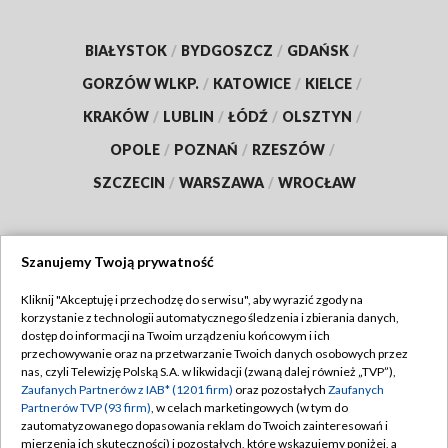
BIAŁYSTOK
/
BYDGOSZCZ
/
GDAŃSK
/
GORZÓW WLKP.
/
KATOWICE
/
KIELCE
/
KRAKÓW
/
LUBLIN
/
ŁÓDŹ
/
OLSZTYN
/
OPOLE
/
POZNAŃ
/
RZESZÓW
/
SZCZECIN
/
WARSZAWA
/
WROCŁAW
Szanujemy Twoją prywatność
Dołącz do nas:
Kliknij "Akceptuję i przechodzę do serwisu", aby wyrazić zgody na
korzystanie z technologii automatycznego śledzenia i zbierania danych,
TVP
dostęp do informacji na Twoim urządzeniu końcowym i ich
Abonament TVP
przechowywanie oraz na przetwarzanie Twoich danych osobowych przez
Regulamin TVP
nas, czyli Telewizję Polską S.A. w likwidacji (zwaną dalej również „TVP”),
Emisja w TVP
Polityka prywatności
Zaufanych Partnerów z IAB* (1201 firm)
oraz pozostałych
Zaufanych
Partnerów TVP (93 firm)
, w celach marketingowych (w tym do
Centrum informacji TVP
Moje zgody
zautomatyzowanego dopasowania reklam do Twoich zainteresowań i
mierzenia ich skuteczności) i pozostałych, które wskazujemy poniżej, a