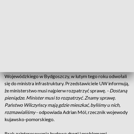
Zdaniem państwa Wilczyńskich, wartość ich nieruchomości
miała być zaniżona. Rzeczoznawca wycenił jedynie część
domu, podczas gdy cała nieruchomość ma zostać zburzona.
-
Pisze i pisze, a ja mówię: „Panie, ale pan nie zaznaczył
ocieplenia budynku”. On na to: „Ten budynek nie jest
ocieplony". Ja mówię: „Panie, jak nie jest ocieplony?”.
Podszedł i w ścianę pukał na moich oczach. To to jest
rzeczoznawca?
- denerwuje się Grzegorz Wilczyński.
Państwo Wilczyńscy, za pośrednictwem Urzędu
Wojewódzkiego w Bydgoszczy, w lutym tego roku odwołali
się do ministra infrastruktury. Przedstawiciele UW informują,
że ministerstwo musi najpierw rozpatrzyć sprawę.
- Dostaną
pieniądze. Minister musi to rozpatrzyć. Znamy sprawę.
Państwo Wilczyńscy mają gdzie mieszkać, byliśmy u nich,
rozmawialiśmy
- odpowiada Adrian Mól, rzecznik wojewody
kujawsko-pomorskiego.
Brak zainteresowania budową drogi i problemami