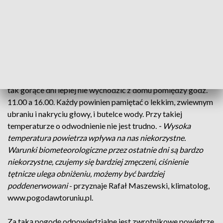
np. w basenie. Żar leje się z nieba. Taka pogoda jednych
cieszy innych, po prostu męczy. Zbawienne okazują się
miejskie fontanny, kurtyny wodne, czy specjalne poidełka.
Wszystko po to, by choć na chwilę odpocząć od upałów.
Długotrwały upał nie tylko jest uciążliwy, ale i śmiertelnie
groźny. Szczególnie uważać muszą dzieci i osoby starsze. W
tak gorące dni lepiej nie wychodzić z domu pomiędzy godz.
11.00 a 16.00. Każdy powinien pamiętać o lekkim, zwiewnym
ubraniu i nakryciu głowy, i butelce wody. Przy takiej
temperaturze o odwodnienie nie jest trudno.
- Wysoka
temperatura powietrza wpływa na nas niekorzystne.
Warunki biometeorologiczne przez ostatnie dni są bardzo
niekorzystne, czujemy się bardziej zmęczeni, ciśnienie
tętnicze ulega obniżeniu, możemy być bardziej
poddenerwowani
- przyznaje Rafał Maszewski, klimatolog,
www.pogodawtoruniu.pl.
Za taką pogodę odpowiedzialne jest zwrotnikowe powietrze.