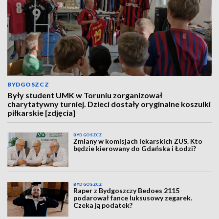
BYDGOSZCZ
Były student UMK w Toruniu zorganizował
charytatywny turniej. Dzieci dostały oryginalne koszulki
piłkarskie [zdjęcia]
BYDGOSZCZ
Zmiany w komisjach lekarskich ZUS. Kto
będzie kierowany do Gdańska i Łodzi?
BYDGOSZCZ
Raper z Bydgoszczy Bedoes 2115
podarował fance luksusowy zegarek.
Czeka ją podatek?