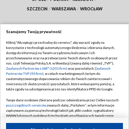
SZCZECIN
/
WARSZAWA
/
WROCŁAW
Szanujemy Twoją prywatność
Dołącz do nas:
Kliknij "Akceptuję i przechodzę do serwisu", aby wyrazić zgody na
korzystanie z technologii automatycznego śledzenia i zbierania danych,
TVP
dostęp do informacji na Twoim urządzeniu końcowym i ich
Abonament TVP
przechowywanie oraz na przetwarzanie Twoich danych osobowych przez
Regulamin TVP
nas, czyli Telewizję Polską S.A. w likwidacji (zwaną dalej również „TVP”),
Emisja w TVP
Polityka prywatności
Zaufanych Partnerów z IAB* (1201 firm)
oraz pozostałych
Zaufanych
Partnerów TVP (93 firm)
, w celach marketingowych (w tym do
Centrum informacji TVP
Moje zgody
zautomatyzowanego dopasowania reklam do Twoich zainteresowań i
mierzenia ich skuteczności) i pozostałych, które wskazujemy poniżej, a
Naziemna Telewizja Cyfrowa
Pomoc
także zgody na udostępnianie przez nas identyfikatora PPID do Google.
Sklep TVP
Biuro reklamy
Twoje dane osobowe zbierane podczas odwiedzania przez Ciebie naszych
Rada Programowa
Kontakt
poszczególnych serwisów
zwanych dalej „Portalem”, w tym informacje
zapisywane za pomocą technologii takich jak: pliki cookie, sygnalizatory
System NOS
WWW lub innych podobnych technologii umożliwiających świadczenie
dopasowanych i bezpiecznych usług, personalizację treści oraz reklam,
Informacje o nadawcy
Kanały
udostępnianie funkcji mediów społecznościowych oraz analizowanie