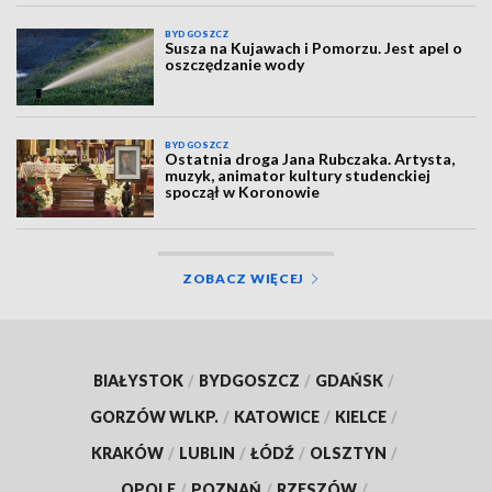
BYDGOSZCZ
Susza na Kujawach i Pomorzu. Jest apel o
oszczędzanie wody
BYDGOSZCZ
Ostatnia droga Jana Rubczaka. Artysta,
muzyk, animator kultury studenckiej
spoczął w Koronowie
ZOBACZ WIĘCEJ
BIAŁYSTOK
/
BYDGOSZCZ
/
GDAŃSK
/
GORZÓW WLKP.
/
KATOWICE
/
KIELCE
/
KRAKÓW
/
LUBLIN
/
ŁÓDŹ
/
OLSZTYN
/
OPOLE
/
POZNAŃ
/
RZESZÓW
/