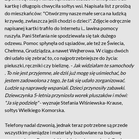
kartkę i długopis chwyciła sołtys wsi. Napisała list z prośbą
do mieszkańców: "Otwórzmy nasze małe serca na ludzką
krzywdę, zwłaszcza jeśli chodzi o dzieci". Zdjęcie odręcznie
napisanej kartki trafiło do Internetu i... lawina pomocy
ruszyła. Pani Stefania nie spodziewała się tak dużego
odzewu. Pomoc spłynęła od sąsiadów, ale też ze Świecia,
Chełmna, Grudziądza, a nawet Wejherowa. W ciągu dwóch
dni udało się zebrać to, co najpotrzebniejsze do życia:
pieluszki, ręczniki czy bieliznę.
- Jak widziałam te samochody
. To nie jest przyjemne, ale dziś już mogę się uśmiechać, bo
jestem zadowolona z tego, że tak się udało zorganizować.
Ludzie są naprawdę wspaniali. Dzieci przynosiły zabawki.
Dziewczynka 5-letnia przyniosła worek pluszaków i mówi:
"Ja się podzielę"
- wyznaje Stefania Wiśniewska-Krause,
sołtys Wielkiego Komorska.
Telefony nadal dzwonią, jednak teraz potrzebne są przede
wszystkim pieniądze i materiały budowlane na budowę