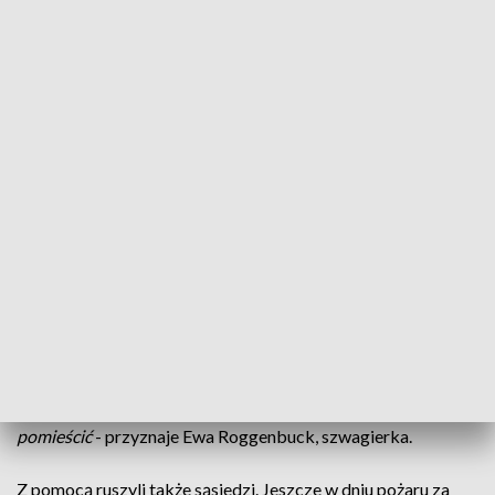
domem państwa Łukomskich stodole wybuchł pożar. Kilka
minut później ogień zajął dom. W jednej chwili państwo
Roggenbuck stracili dorobek całego życia.
- Weki były w
stodole, mógł być samozapłon
- mówi Marian Roggenbuck.
W spalonym domu mieszkała 9-osobowa rodzina: czworo
dorosłych i pięcioro dzieci. Dla wszystkich było to
traumatyczne przeżycie.
- Najgorzej mężowi było. Szwagierka
dzwoniła na pogotowie, bo był tak roztrzęsiony, że tragedia
-
opowiada Monika Łukomska.
- Trochę dochodzimy do siebie,
ale jeszcze jest bardzo ciężko
- dodaje Zofia Roggenbuck.
Dziadkowie nocują w przyczepie kempingowej, czuwając
nad tym, co udało się uratować. Córka Monika, z mężem i
dziećmi, zamieszkali u swoich bliskich.
- Na pewno jest
przytulniej. Radzimy sobie. Mamy sporo miejsca, żeby ich
pomieścić
- przyznaje Ewa Roggenbuck, szwagierka.
Z pomocą ruszyli także sąsiedzi. Jeszcze w dniu pożaru za