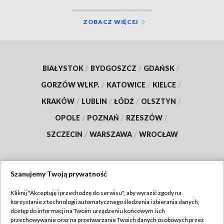
ZOBACZ WIĘCEJ
BIAŁYSTOK
/
BYDGOSZCZ
/
GDAŃSK
/
GORZÓW WLKP.
/
KATOWICE
/
KIELCE
/
KRAKÓW
/
LUBLIN
/
ŁÓDŹ
/
OLSZTYN
/
OPOLE
/
POZNAŃ
/
RZESZÓW
/
SZCZECIN
/
WARSZAWA
/
WROCŁAW
Szanujemy Twoją prywatność
Dołącz do nas:
Kliknij "Akceptuję i przechodzę do serwisu", aby wyrazić zgody na
korzystanie z technologii automatycznego śledzenia i zbierania danych,
TVP
dostęp do informacji na Twoim urządzeniu końcowym i ich
Abonament TVP
przechowywanie oraz na przetwarzanie Twoich danych osobowych przez
Regulamin TVP