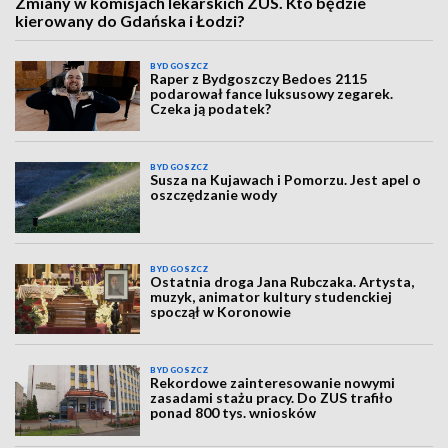
Zmiany w komisjach lekarskich ZUS. Kto będzie
kierowany do Gdańska i Łodzi?
BYDGOSZCZ
Raper z Bydgoszczy Bedoes 2115
podarował fance luksusowy zegarek.
Czeka ją podatek?
BYDGOSZCZ
Susza na Kujawach i Pomorzu. Jest apel o
oszczędzanie wody
BYDGOSZCZ
Ostatnia droga Jana Rubczaka. Artysta,
muzyk, animator kultury studenckiej
spoczął w Koronowie
BYDGOSZCZ
Rekordowe zainteresowanie nowymi
zasadami stażu pracy. Do ZUS trafiło
ponad 800 tys. wniosków