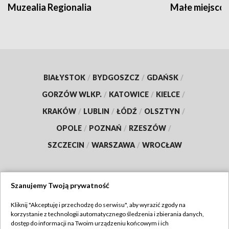
Muzealia Regionalia
Małe miejscow
BIAŁYSTOK
/
BYDGOSZCZ
/
GDAŃSK
/
GORZÓW WLKP.
/
KATOWICE
/
KIELCE
/
KRAKÓW
/
LUBLIN
/
ŁÓDŹ
/
OLSZTYN
/
OPOLE
/
POZNAŃ
/
RZESZÓW
/
SZCZECIN
/
WARSZAWA
/
WROCŁAW
Szanujemy Twoją prywatność
Dołącz do nas:
Kliknij "Akceptuję i przechodzę do serwisu", aby wyrazić zgody na
korzystanie z technologii automatycznego śledzenia i zbierania danych,
TVP
dostęp do informacji na Twoim urządzeniu końcowym i ich