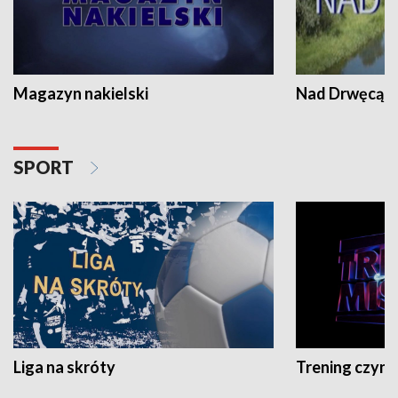
Magazyn nakielski
Nad Drwęcą
SPORT
Liga na skróty
Trening czyni 