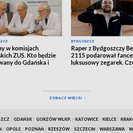
SZCZ
BYDGOSZCZ
y w komisjach
Raper z Bydgoszczy B
skich ZUS. Kto będzie
2115 podarował fance
wany do Gdańska i
luksusowy zegarek. Cz
?
podatek?
ZOBACZ WIĘCEJ
SZCZ
/
GDAŃSK
/
GORZÓW WLKP.
/
KATOWICE
/
KIELCE
/
KRA
N
/
OPOLE
/
POZNAŃ
/
RZESZÓW
/
SZCZECIN
/
WARSZAWA
/
W