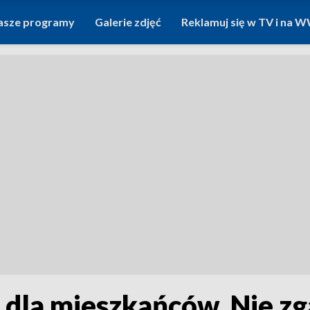
asze programy
Galerie zdjęć
Reklamuj się w TV i na
e dla mieszkańców. Nie zg