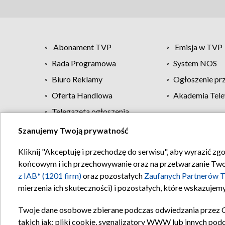
Abonament TVP
Emisja w TVP
Rada Programowa
System NOS
Biuro Reklamy
Ogłoszenie pr
Oferta Handlowa
Akademia Tele
Telegazeta ogłoszenia
Szanujemy Twoją prywatność
Regulamin TVP
Kliknij "Akceptuję i przechodzę do serwisu", aby wyrazić zg
końcowym i ich przechowywanie oraz na przetwarzanie Twoich
z IAB* (1201 firm)
oraz pozostałych
Zaufanych Partnerów T
mierzenia ich skuteczności) i pozostałych, które wskazujemy
Twoje dane osobowe zbierane podczas odwiedzania przez 
takich jak: pliki cookie, sygnalizatory WWW lub innych pod