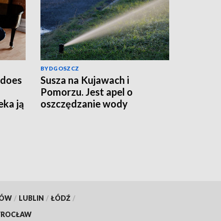
BYDGOSZCZ
edoes
Susza na Kujawach i
Pomorzu. Jest apel o
eka ją
oszczędzanie wody
KÓW
/
LUBLIN
/
ŁÓDŹ
/
ROCŁAW