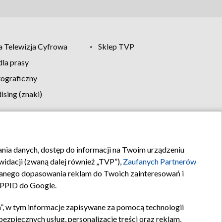
 Telewizja Cyfrowa
Sklep TVP
la prasy
tograficzny
sing (znaki)
klamy
Kontakt
rania danych, dostęp do informacji na Twoim urządzeniu
idacji (zwaną dalej również „TVP”),
Zaufanych Partnerów
anego dopasowania reklam do Twoich zainteresowań i
a PPID do Google.
”, w tym informacje zapisywane za pomocą technologii
zpiecznych usług, personalizację treści oraz reklam,