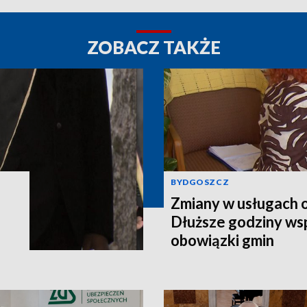
ZOBACZ TAKŻE
BYDGOSZCZ
Zmiany w usługach 
Dłuższe godziny wsp
obowiązki gmin