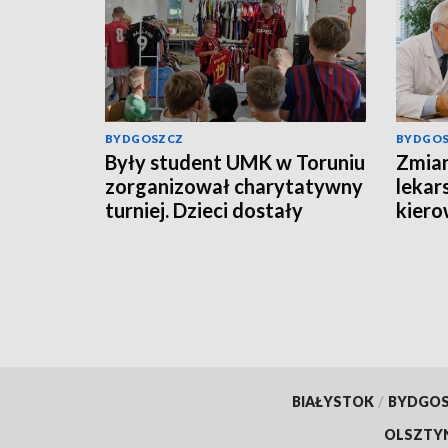
BYDGOSZCZ
BYDGO
Były student UMK w Toruniu
Zmian
zorganizował charytatywny
lekar
turniej. Dzieci dostały
kiero
oryginalne koszulki
Łodzi
piłkarskie [zdjęcia]
BIAŁYSTOK
/
BYDGO
OLSZTY