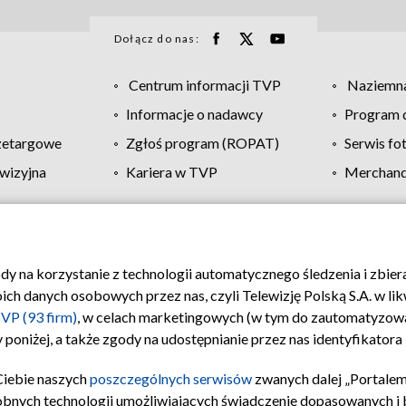
Dołącz do nas:
Centrum informacji TVP
Naziemna
Informacje o nadawcy
Program d
zetargowe
Zgłoś program (ROPAT)
Serwis fo
wizyjna
Kariera w TVP
Merchandi
Polityka prywatności
Moje zgody
Pomoc
Biuro re
ody na korzystanie z technologii automatycznego śledzenia i zbie
 danych osobowych przez nas, czyli Telewizję Polską S.A. w likw
VP (93 firm)
, w celach marketingowych (w tym do zautomatyzow
 poniżej, a także zgody na udostępnianie przez nas identyfikator
Ciebie naszych
poszczególnych serwisów
zwanych dalej „Portalem
obnych technologii umożliwiających świadczenie dopasowanych i be