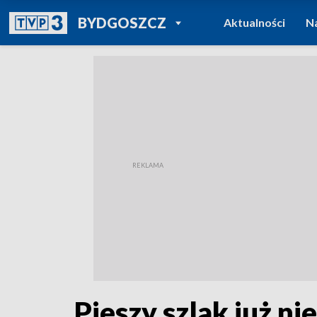
POWRÓT DO
BYDGOSZCZ
Aktualności
N
TVP REGIONY
Pieszy szlak już ni