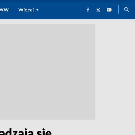
 WWW
Więcej
adzają się