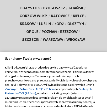
BIAŁYSTOK
/
BYDGOSZCZ
/
GDAŃSK
/
GORZÓW WLKP.
/
KATOWICE
/
KIELCE
/
KRAKÓW
/
LUBLIN
/
ŁÓDŹ
/
OLSZTYN
/
OPOLE
/
POZNAŃ
/
RZESZÓW
/
SZCZECIN
/
WARSZAWA
/
WROCŁAW
Szanujemy Twoją prywatność
Dołącz do nas:
Kliknij "Akceptuję i przechodzę do serwisu", aby wyrazić zgody na
korzystanie z technologii automatycznego śledzenia i zbierania danych,
TVP
dostęp do informacji na Twoim urządzeniu końcowym i ich
Abonament TVP
przechowywanie oraz na przetwarzanie Twoich danych osobowych przez
Regulamin TVP
nas, czyli Telewizję Polską S.A. w likwidacji (zwaną dalej również „TVP”),
Emisja w TVP
Polityka prywatności
Zaufanych Partnerów z IAB* (1201 firm)
oraz pozostałych
Zaufanych
Partnerów TVP (93 firm)
, w celach marketingowych (w tym do
Centrum informacji TVP
Moje zgody
zautomatyzowanego dopasowania reklam do Twoich zainteresowań i
mierzenia ich skuteczności) i pozostałych, które wskazujemy poniżej, a
Naziemna Telewizja Cyfrowa
Pomoc
także zgody na udostępnianie przez nas identyfikatora PPID do Google.