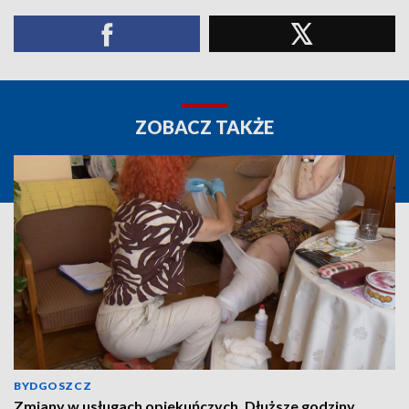
ZOBACZ TAKŻE
BYDGOSZCZ
Zmiany w usługach opiekuńczych. Dłuższe godziny