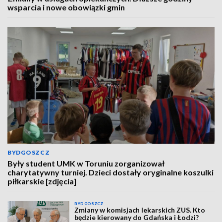
wsparcia i nowe obowiązki gmin
BYDGOSZCZ
Były student UMK w Toruniu zorganizował
charytatywny turniej. Dzieci dostały oryginalne koszulki
piłkarskie [zdjęcia]
BYDGOSZCZ
Zmiany w komisjach lekarskich ZUS. Kto
będzie kierowany do Gdańska i Łodzi?