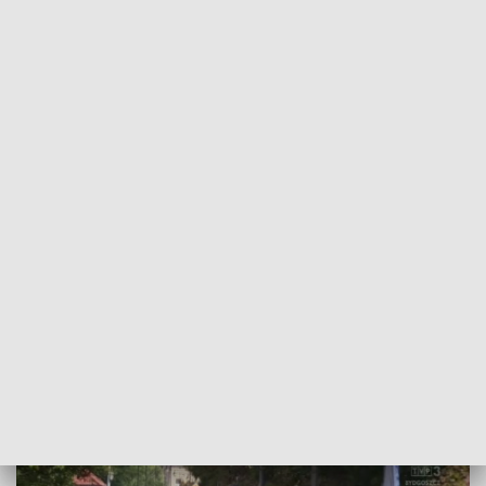
POWRÓT DO
BYDGOSZCZ
TVP REGIONY
Przez Kujawy przejechały jednoślady.
Cel to zlot nad jeziorem
2018-08-18
Rafał Przybyszewski, Arkadiusz Lewandowski