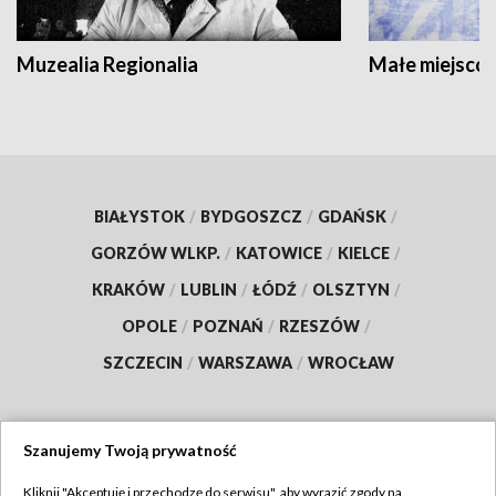
Muzealia Regionalia
Małe miejscow
BIAŁYSTOK
/
BYDGOSZCZ
/
GDAŃSK
/
GORZÓW WLKP.
/
KATOWICE
/
KIELCE
/
KRAKÓW
/
LUBLIN
/
ŁÓDŹ
/
OLSZTYN
/
OPOLE
/
POZNAŃ
/
RZESZÓW
/
SZCZECIN
/
WARSZAWA
/
WROCŁAW
Szanujemy Twoją prywatność
Dołącz do nas:
Kliknij "Akceptuję i przechodzę do serwisu", aby wyrazić zgody na