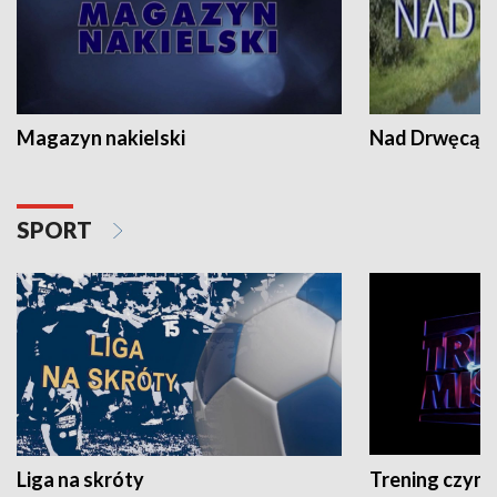
Magazyn nakielski
Nad Drwęcą
SPORT
Liga na skróty
Trening czyni 