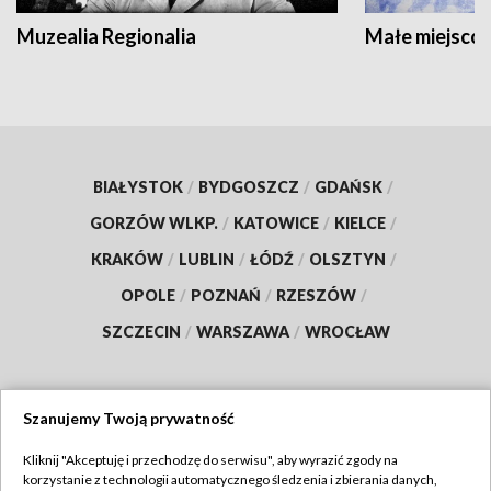
Muzealia Regionalia
Małe miejscow
BIAŁYSTOK
/
BYDGOSZCZ
/
GDAŃSK
/
GORZÓW WLKP.
/
KATOWICE
/
KIELCE
/
KRAKÓW
/
LUBLIN
/
ŁÓDŹ
/
OLSZTYN
/
OPOLE
/
POZNAŃ
/
RZESZÓW
/
SZCZECIN
/
WARSZAWA
/
WROCŁAW
Szanujemy Twoją prywatność
Dołącz do nas:
Kliknij "Akceptuję i przechodzę do serwisu", aby wyrazić zgody na
korzystanie z technologii automatycznego śledzenia i zbierania danych,
TVP