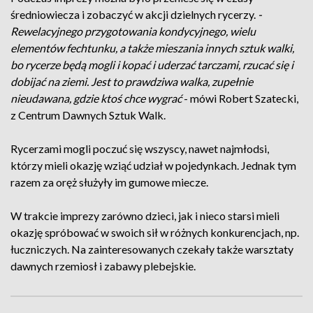
średniowiecza i zobaczyć w akcji dzielnych rycerzy.
-
Rewelacyjnego przygotowania kondycyjnego, wielu
elementów fechtunku, a także mieszania innych sztuk walki,
bo rycerze będą mogli i kopać i uderzać tarczami, rzucać się i
dobijać na ziemi. Jest to prawdziwa walka, zupełnie
nieudawana, gdzie ktoś chce wygrać
- mówi Robert Szatecki,
z Centrum Dawnych Sztuk Walk.
Rycerzami mogli poczuć się wszyscy, nawet najmłodsi,
którzy mieli okazję wziąć udział w pojedynkach. Jednak tym
razem za oręż służyły im gumowe miecze.
W trakcie imprezy zarówno dzieci, jak i nieco starsi mieli
okazję spróbować w swoich sił w różnych konkurencjach, np.
łuczniczych. Na zainteresowanych czekały także warsztaty
dawnych rzemiosł i zabawy plebejskie.