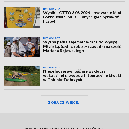
BYDGOSZCZ
Wyniki LOTTO 3.08.2026. Losowanie Mini
Lotto, Multi Multi i innych gier. Sprawdź
liczby!
BYDGOSZCZ
Wyspa pełna tajemnic wraca do Wyspę
Młyńską. Szyfry, roboty i zagadki na cześć
Mariana Rejewskiego
BYDGOSZCZ
Niepełnosprawność nie wyklucza
wakacyjnej przygody. Integracyjne biwaki
w Golubiu-Dobrzyniu
ZOBACZ WIĘCEJ