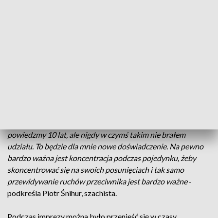
wspólnymi siłami pokonać przeciwnika, a my jesteśmy ich
dowódcą. To nie scenariusz filmowy, a partia "żywych
szachów" rozegrana na Zamku Dybowskim.
- Szachy
towarzyszą nam od wielu wieków, a my chcieliśmy to
przypomnieć, ale zrobić to w sposób atrakcyjny, więc stąd
pomysł na żywe szachy
- wyjaśnia Aleksander Zmuda-
Trzebiatowski, z Fundacji „Zamek Dybów i Gród Nieszawa”.
Wojskami dowodzili prawdziwi mistrzowie szachowi,
których poczynania na planszy do gry odwzorowywane były
na polu bitewnym.
- Powiem szczerze, w szachy gram już od
powiedzmy 10 lat, ale nigdy w czymś takim nie brałem
udziału. To będzie dla mnie nowe doświadczenie. Na pewno
bardzo ważna jest koncentracja podczas pojedynku, żeby
skoncentrować się na swoich posunięciach i tak samo
przewidywanie ruchów przeciwnika jest bardzo ważne
-
podkreśla Piotr Śnihur, szachista.
Podczas imprezy można było przenieść się w czasy