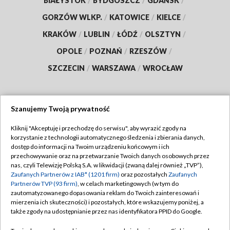
BIAŁYSTOK
/
BYDGOSZCZ
/
GDAŃSK
/
GORZÓW WLKP.
/
KATOWICE
/
KIELCE
/
KRAKÓW
/
LUBLIN
/
ŁÓDŹ
/
OLSZTYN
/
OPOLE
/
POZNAŃ
/
RZESZÓW
/
SZCZECIN
/
WARSZAWA
/
WROCŁAW
Szanujemy Twoją prywatność
Dołącz do nas:
Kliknij "Akceptuję i przechodzę do serwisu", aby wyrazić zgody na
korzystanie z technologii automatycznego śledzenia i zbierania danych,
TVP
dostęp do informacji na Twoim urządzeniu końcowym i ich
Abonament TVP
przechowywanie oraz na przetwarzanie Twoich danych osobowych przez
Regulamin TVP
nas, czyli Telewizję Polską S.A. w likwidacji (zwaną dalej również „TVP”),
Emisja w TVP
Polityka prywatności
Zaufanych Partnerów z IAB* (1201 firm)
oraz pozostałych
Zaufanych
Partnerów TVP (93 firm)
, w celach marketingowych (w tym do
Centrum informacji TVP
Moje zgody
zautomatyzowanego dopasowania reklam do Twoich zainteresowań i
mierzenia ich skuteczności) i pozostałych, które wskazujemy poniżej, a
Naziemna Telewizja Cyfrowa
Pomoc
także zgody na udostępnianie przez nas identyfikatora PPID do Google.
Sklep TVP
Biuro reklamy