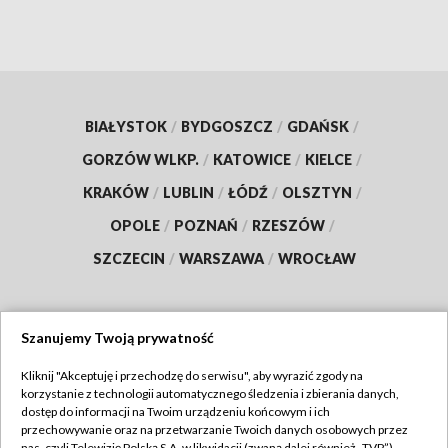
BIAŁYSTOK
/
BYDGOSZCZ
/
GDAŃSK
/
GORZÓW WLKP.
/
KATOWICE
/
KIELCE
/
KRAKÓW
/
LUBLIN
/
ŁÓDŹ
/
OLSZTYN
/
OPOLE
/
POZNAŃ
/
RZESZÓW
/
SZCZECIN
/
WARSZAWA
/
WROCŁAW
Szanujemy Twoją prywatność
Dołącz do nas:
Kliknij "Akceptuję i przechodzę do serwisu", aby wyrazić zgody na
korzystanie z technologii automatycznego śledzenia i zbierania danych,
TVP
dostęp do informacji na Twoim urządzeniu końcowym i ich
Abonament TVP
przechowywanie oraz na przetwarzanie Twoich danych osobowych przez
Regulamin TVP
nas, czyli Telewizję Polską S.A. w likwidacji (zwaną dalej również „TVP”),