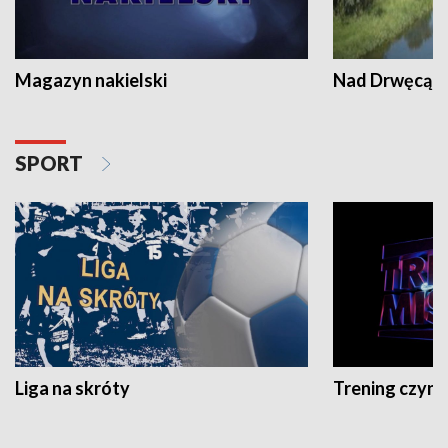
Magazyn nakielski
Nad Drwęcą
SPORT
Liga na skróty
Trening czyni 