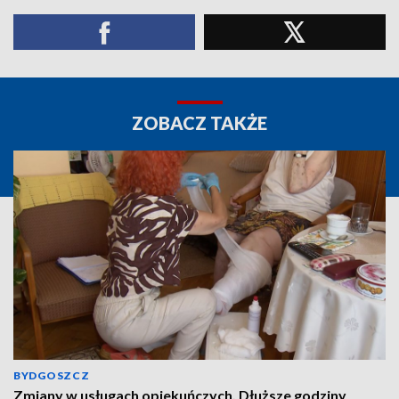
ZOBACZ TAKŻE
BYDGOSZCZ
Zmiany w usługach opiekuńczych. Dłuższe godziny