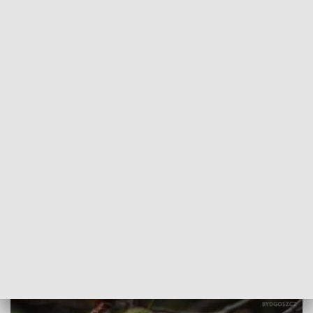
POWRÓT DO
BYDGOSZCZ
TVP REGIONY
Jesień tuż za progiem, a na Glinkach
kwitną...kasztany
2018-08-30
Jagoda Rogatty