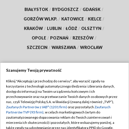
BIAŁYSTOK
/
BYDGOSZCZ
/
GDAŃSK
/
GORZÓW WLKP.
/
KATOWICE
/
KIELCE
/
KRAKÓW
/
LUBLIN
/
ŁÓDŹ
/
OLSZTYN
/
OPOLE
/
POZNAŃ
/
RZESZÓW
/
SZCZECIN
/
WARSZAWA
/
WROCŁAW
Szanujemy Twoją prywatność
Dołącz do nas:
Kliknij "Akceptuję i przechodzę do serwisu", aby wyrazić zgody na
korzystanie z technologii automatycznego śledzenia i zbierania danych,
TVP
dostęp do informacji na Twoim urządzeniu końcowym i ich
Abonament TVP
przechowywanie oraz na przetwarzanie Twoich danych osobowych przez
Regulamin TVP
nas, czyli Telewizję Polską S.A. w likwidacji (zwaną dalej również „TVP”),
Emisja w TVP
Polityka prywatności
Zaufanych Partnerów z IAB* (1201 firm)
oraz pozostałych
Zaufanych
Partnerów TVP (93 firm)
, w celach marketingowych (w tym do
Centrum informacji TVP
Moje zgody
zautomatyzowanego dopasowania reklam do Twoich zainteresowań i
mierzenia ich skuteczności) i pozostałych, które wskazujemy poniżej, a
Naziemna Telewizja Cyfrowa
Pomoc
także zgody na udostępnianie przez nas identyfikatora PPID do Google.