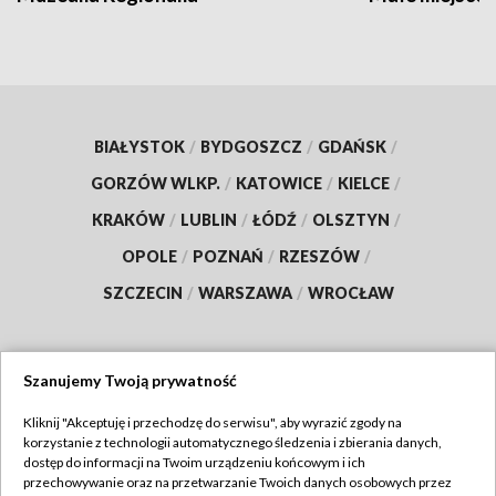
BIAŁYSTOK
/
BYDGOSZCZ
/
GDAŃSK
/
GORZÓW WLKP.
/
KATOWICE
/
KIELCE
/
KRAKÓW
/
LUBLIN
/
ŁÓDŹ
/
OLSZTYN
/
OPOLE
/
POZNAŃ
/
RZESZÓW
/
SZCZECIN
/
WARSZAWA
/
WROCŁAW
Szanujemy Twoją prywatność
Dołącz do nas:
Kliknij "Akceptuję i przechodzę do serwisu", aby wyrazić zgody na
korzystanie z technologii automatycznego śledzenia i zbierania danych,
TVP
dostęp do informacji na Twoim urządzeniu końcowym i ich
Abonament TVP
przechowywanie oraz na przetwarzanie Twoich danych osobowych przez
Regulamin TVP