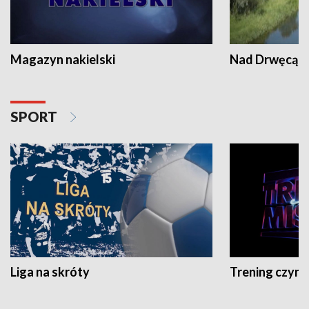
Magazyn nakielski
Nad Drwęcą
SPORT
Liga na skróty
Trening czyni 