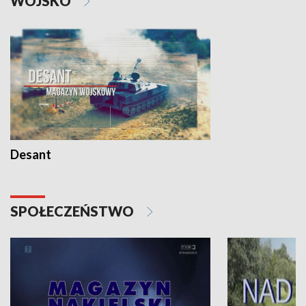
WOJSKO
Desant
SPOŁECZEŃSTWO