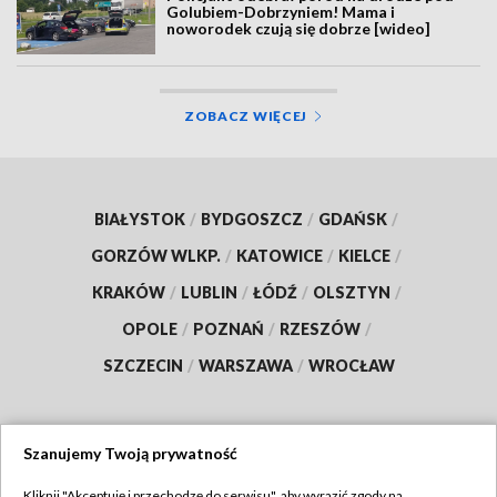
Golubiem-Dobrzyniem! Mama i
noworodek czują się dobrze [wideo]
ZOBACZ WIĘCEJ
BIAŁYSTOK
/
BYDGOSZCZ
/
GDAŃSK
/
GORZÓW WLKP.
/
KATOWICE
/
KIELCE
/
KRAKÓW
/
LUBLIN
/
ŁÓDŹ
/
OLSZTYN
/
OPOLE
/
POZNAŃ
/
RZESZÓW
/
SZCZECIN
/
WARSZAWA
/
WROCŁAW
Szanujemy Twoją prywatność
Dołącz do nas:
Kliknij "Akceptuję i przechodzę do serwisu", aby wyrazić zgody na