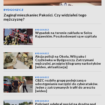
BYDGOSZCZ
Zaginął mieszkaniec Pakości. Czy widziałeś tego
mężczyznę?
BYDGOSZCZ
Wypadek na terenie zakładu w Solcu
Kujawskim. Poszkodowani są w szpitalu
BYDGOSZCZ
Akcja policji na Okolu, Wilczaku i
Czyżkówku w Bydgoszczy. Zatrzymani
mężczyźni, przejęte kilogramy narkotyków
[wideo, aktualizacja]
BYDGOSZCZ
CBZC rozbiło grupę podejrzaną o
udostępnianie narzędzi do cyberataków.
Jeden z zatrzymanych trafił do aresztu
[wideo]
BYDGOSZCZ
Policjant odebrał poród na drodze pod