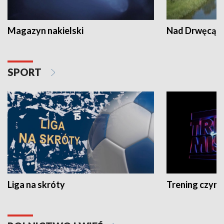
Magazyn nakielski
Nad Drwęcą
SPORT
Liga na skróty
Trening czyni 