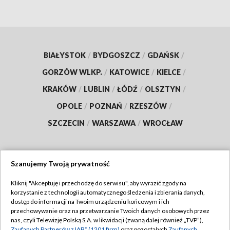
BIAŁYSTOK
/
BYDGOSZCZ
/
GDAŃSK
/
GORZÓW WLKP.
/
KATOWICE
/
KIELCE
/
KRAKÓW
/
LUBLIN
/
ŁÓDŹ
/
OLSZTYN
/
OPOLE
/
POZNAŃ
/
RZESZÓW
/
SZCZECIN
/
WARSZAWA
/
WROCŁAW
Szanujemy Twoją prywatność
Dołącz do nas:
Kliknij "Akceptuję i przechodzę do serwisu", aby wyrazić zgody na
korzystanie z technologii automatycznego śledzenia i zbierania danych,
TVP
dostęp do informacji na Twoim urządzeniu końcowym i ich
Abonament TVP
przechowywanie oraz na przetwarzanie Twoich danych osobowych przez
Regulamin TVP
nas, czyli Telewizję Polską S.A. w likwidacji (zwaną dalej również „TVP”),
Emisja w TVP
Zaufanych Partnerów z IAB* (1201 firm)
oraz pozostałych
Zaufanych