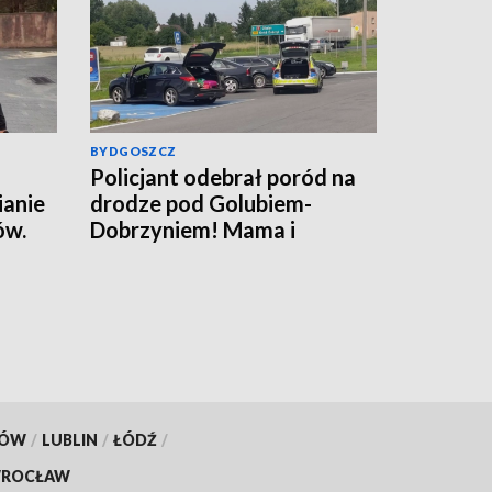
BYDGOSZCZ
Policjant odebrał poród na
ianie
drodze pod Golubiem-
ów.
Dobrzyniem! Mama i
rafił
noworodek czują się dobrze
[wideo]
KÓW
/
LUBLIN
/
ŁÓDŹ
/
ROCŁAW