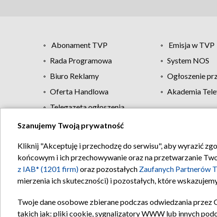
Abonament TVP
Emisja w TVP
Rada Programowa
System NOS
Biuro Reklamy
Ogłoszenie pr
Oferta Handlowa
Akademia Tele
Telegazeta ogłoszenia
Szanujemy Twoją prywatność
Regulamin TVP
Kliknij "Akceptuję i przechodzę do serwisu", aby wyrazić zg
końcowym i ich przechowywanie oraz na przetwarzanie Twoich
z IAB* (1201 firm)
oraz pozostałych
Zaufanych Partnerów T
mierzenia ich skuteczności) i pozostałych, które wskazujemy
Twoje dane osobowe zbierane podczas odwiedzania przez 
takich jak: pliki cookie, sygnalizatory WWW lub innych pod