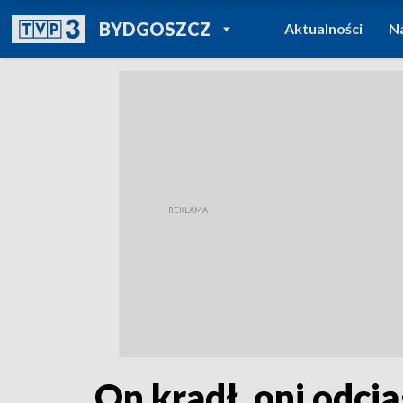
POWRÓT DO
BYDGOSZCZ
Aktualności
N
TVP REGIONY
On kradł, oni odcią