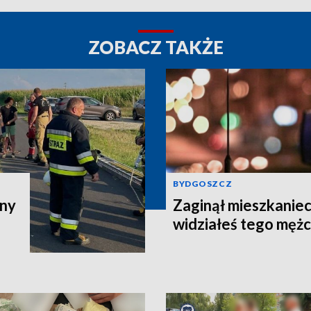
ZOBACZ TAKŻE
BYDGOSZCZ
zny
Zaginął mieszkaniec
widziałeś tego męż