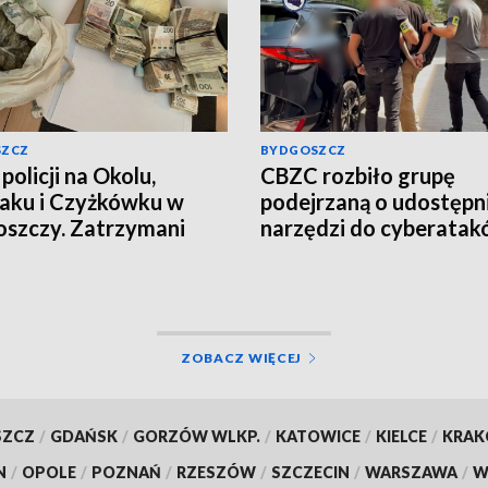
SZCZ
BYDGOSZCZ
policji na Okolu,
CBZC rozbiło grupę
aku i Czyżkówku w
podejrzaną o udostępn
szczy. Zatrzymani
narzędzi do cyberatak
yźni, przejęte
Jeden z zatrzymanych t
ramy narkotyków
do aresztu [wideo]
o, aktualizacja]
ZOBACZ WIĘCEJ
SZCZ
/
GDAŃSK
/
GORZÓW WLKP.
/
KATOWICE
/
KIELCE
/
KRA
N
/
OPOLE
/
POZNAŃ
/
RZESZÓW
/
SZCZECIN
/
WARSZAWA
/
W