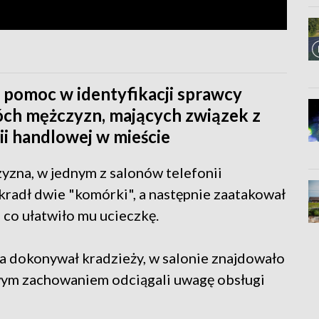
o pomoc w identyfikacji sprawcy
wóch mężczyzn, mających związek z
ii handlowej w mieście
yzna, w jednym z salonów telefonii
ukradł dwie "komórki", a następnie zaatakował
 co ułatwiło mu ucieczkę.
na dokonywał kradzieży, w salonie znajdowało
swym zachowaniem odciągali uwagę obsługi